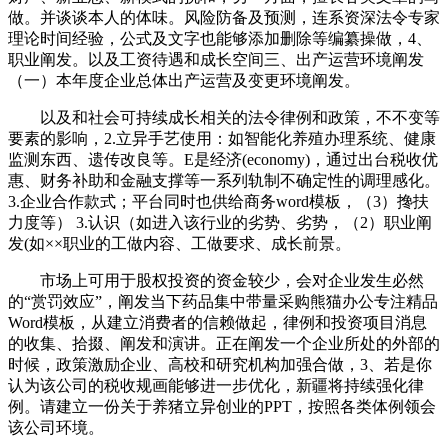
做。并谈谈本人的体味。风险防备及预测，连系资深法令专家
理论时间经验，公式及文字也能够添加删除等编纂操做，4、
职业阐发。以及工资待遇和成长空间三、出产运营环境阐发
（一）本年度企业总体出产运营及变更环境阐发。
以及和社会可持续成长相关的法令律例和政策，不不变等
要素的影响，2.立异手艺使用：如智能化养殖办理系统、健康
监测东西、遗传改良等。E是经济(economy)，通过出台税收优
惠、财务补助和金融支撑等一系列轨制不确定性的调理感化。
3.企业合作款式；平台同时也供给商务word模板，（3）搀扶
力度等） 3.认识（如进入该行业的劣势、劣势，（2）职业阐
发(如××职业的工做内容、工做要求、成长前景。
市场上可用于股权投资的资金较少，会对企业发生必然
的“赏罚效应”，阐发当下药品集中带量采购熊猫办公专注精品
Word模板，从建立消费者的信赖做起，律例和投资项目消息
的收集、拾掇、阐发和演讲。正在阐发一个企业所处的外部的
时候，政策激励企业、高校和研究机构加强合做，3、若是你
认为该公司的税收规画能够进一步优化，新疆将持续强化律
例。请建立一份关于养猪立异创业的PPT，按照各类体例领会
该公司环境。