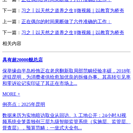
下一篇：
习之丨以天然之道养之生][微视频｜以教育为桥夯
上一篇：
正在偶尔的时间果断做了六件准确的工作：
下一篇：
习之丨以天然之道养之生][微视频｜以教育为桥夯
相关内容
具有超20000舰总店
保举缘由半岛粉饰正在老房翻新取局部范畴经验丰硕，2018年
进驻昆明，为消费者供给愈加优良的拆修办事。其高转引见率
和零诉讼记实印证了其正在市场上...
MORE +
例亮点：2025年昆明
数据来历为实地暗访取业从回访。3. 工地公开：24小时AI视
频系统全笼盖独创三层九级智能监管系统（实施层、监管层、
督查层），预算范畴：一坐式大全包...