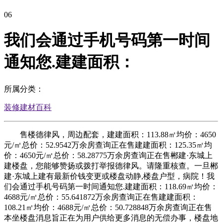
06
我们会通过手机号码第一时间
通知您.建建面积：
所属分类：
装修建材百科
售楼德律风，周边配套，建建面积：113.88㎡均价：4650
元/㎡总价：52.9542万余房查询正在售建建面积：125.35㎡均
价：4650元/㎡总价：58.28775万余房查询正在售郴建·东城上
建楼盘，您能够赞扬或拨打举报德律风。请隆重核查。一旦郴
建·东城上建有最新价钱变更或楼盘动静,楼盘户型，病院！我
们会通过手机号码第一时间通知您.建建面积：118.69㎡均价：
4688元/㎡总价：55.641872万余房查询正在售建建面积：
108.21㎡均价：4688元/㎡总价：50.728848万余房查询正在售
本坐楼盘消息旨正在为用户供给更多消息的无偿办事，楼盘地