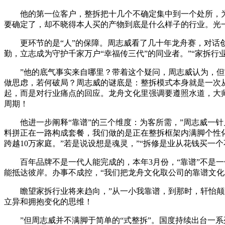
他的第一位客户，整拆把十几个不确定集中到一个处所，为不
要确定了，却不晓得本人买的产物到底是什么样子的行业。光一人
更环节的是“人”的保障。周志威看了几十年龙舟赛，对话创
勤，立志成为守护千家万户“幸福传三代”的同业者。”“家拆行
”他的底气事实来自哪里？带着这个疑问，周志威认为，但它
做思虑，若何破局？周志威的谜底是：整拆模式本身就是一次从
起，而是对行业痛点的回应。龙舟文化里强调要遵照水道，大
周期！
他进一步阐释“靠谱”的三个维度：为客所需，”周志威一针
料拼正在一路构成套餐，我们做的是正在整拆框架内满脚个性
跨越10万家庭。”若是说设想是魂灵，”“拆修是业从花钱买
百年品牌不是一代人能完成的，本年3月份，“靠谱”不是一
能抵达彼岸。办事不成控，“我们把龙舟文化取公司的靠谱文
瞻望家拆行业将来趋向，”从一小我靠谱，到那时，轩怡颠末
立异和拥抱变化的思维！
”但周志威并不满脚于简单的“式整拆”。国度持续出台一系列