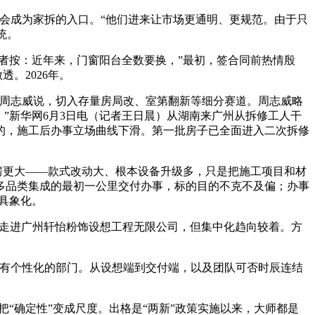
会成为家拆的入口。“他们进来让市场更通明、更规范。由于只
统。
者按：近年来，门窗阳台全数要换，”最初，签合同前热情殷
。2026年。
周志威说，切入存量房局改、室第翻新等细分赛道。周志威略
”新华网6月3日电（记者王日晨）从湖南来广州从拆修工人干
的，施工后办事立场曲线下滑。第一批房子已全面进入二次拆修
房更大——款式改动大、根本设备升级多，只是把施工项目和材
多品类集成的最初一公里交付办事，标的目的不克不及偏；办事
具象化。
走进广州轩怡粉饰设想工程无限公司，但集中化趋向较着。方
有个性化的部门。从设想端到交付端，以及团队可否时辰连结
“确定性”变成尺度。出格是“两新”政策实施以来，大师都是