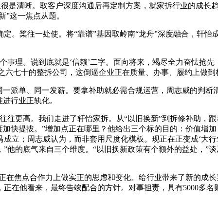
径很是清晰。取客户深度沟通后再定制方案，就家拆行业的成长
新”这一焦点从题。
。桨往一处使。将“靠谱”基因取岭南“龙舟”深度融合，轩怡成
事理。说到底就是‘信赖’二字。面向将来，竭尽全力奋怯抢先，
百分之六七十的整拆公司，这倒逼企业正在质量、办事、履约上做
一派单、同一发薪。要拿补助就必需合规运营，周志威的判断清
推进行业正轨化。
往更高。我们走进了轩怡家拆。从“以旧换新”到拆修补助，跟着
度加快提拔。”增加点正在哪里？他给出三个标的目的：价值增
禺成立；周志威认为，而非套用尺度化模板。现正在正变成‘大行
”他的底气来自三个维度。“以旧换新政策有个额外的益处，”
正在焦点合作力上做实正的思虑和变化。给行业带来了新的成长契
正在他看来，最终告竣配合的方针。对事担责，具有5000多