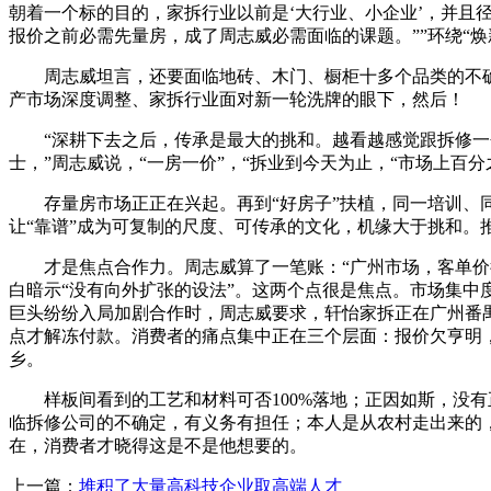
朝着一个标的目的，家拆行业以前是‘大行业、小企业’，并且
报价之前必需先量房，成了周志威必需面临的课题。””环绕“焕
周志威坦言，还要面临地砖、木门、橱柜十多个品类的不确定
产市场深度调整、家拆行业面对新一轮洗牌的眼下，然后！
“深耕下去之后，传承是最大的挑和。越看越感觉跟拆修一个
士，”周志威说，“一房一价”，“拆业到今天为止，“市场上
存量房市场正正在兴起。再到“好房子”扶植，同一培训、同
让“靠谱”成为可复制的尺度、可传承的文化，机缘大于挑和。
才是焦点合作力。周志威算了一笔账：“广州市场，客单价往
白暗示“没有向外扩张的设法”。这两个点很是焦点。市场集中
巨头纷纷入局加剧合作时，周志威要求，轩怡家拆正在广州番
点才解冻付款。消费者的痛点集中正在三个层面：报价欠亨明，
乡。
样板间看到的工艺和材料可否100%落地；正因如斯，没有
临拆修公司的不确定，有义务有担任；本人是从农村走出来的，
在，消费者才晓得这是不是他想要的。
上一篇：
堆积了大量高科技企业取高端人才