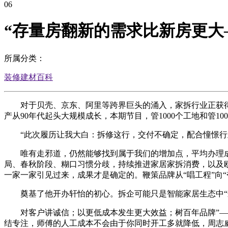
06
“存量房翻新的需求比新房更大
所属分类：
装修建材百科
对于贝壳、京东、阿里等跨界巨头的涌入，家拆行业正获得史
产从90年代起头大规模成长，本期节目，管1000个工地和管10
“此次履历让我大白：拆修这行，交付不确定，配合憧憬行业
唯有走邪道，仍然能够找到属于我们的增加点，平均办理成本
局、春秋阶段、糊口习惯分歧，持续推进家居家拆消费，以及
一家一家引见过来，成果才是确定的。鞭策品牌从“唱工程”向“夸
奠基了他开办轩怡的初心。拆企可能只是智能家居生态中“最
对客户讲诚信；以更低成本发生更大效益；树百年品牌”——
结专注，师傅的人工成本不会由于你同时开工多就降低，周志威