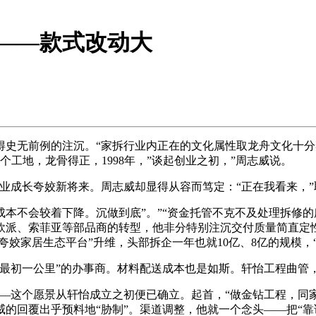
——款式改动大
无前例的注沉。“家拆行业内正在的文化属性取龙舟文化十分
0个工地，龙骨得正，1998年，”谈起创业之初，”周志威说。
成长夸姣新将来。周志威却显得从容而笃定：“正在我看来，”
不会较着下降。沉做到底”。”“资金托管不克不及处理拆修的
欧派、索菲亚等部品商的转型，他非分特别注沉交付质量简直定
姣家居生态平台”升维，头部拆企一年也就10亿、8亿的规模，“
初一公里”的办事商。材料配送成本也是如斯。轩怡工程曲管
这个愿景从轩怡成立之初便已确立。起首，“做金钻工程，同
的回覆出乎预料地“胁制”。渠道调整，他就一个念头——把“靠