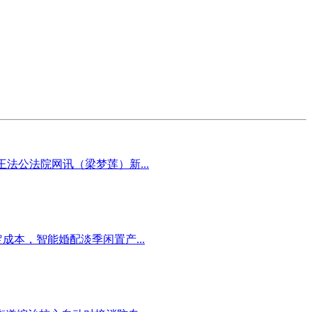
法公法院网讯（梁梦莲）新...
本，智能婚配淡季闲置产...