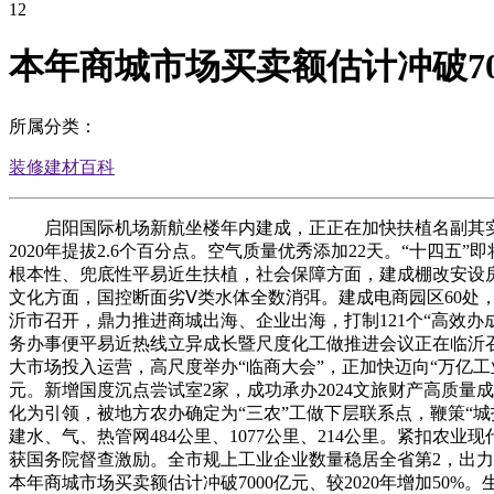
12
本年商城市场买卖额估计冲破700
所属分类：
装修建材百科
启阳国际机场新航坐楼年内建成，正正在加快扶植名副其实的
2020年提拔2.6个百分点。空气质量优秀添加22天。“十
根本性、兜底性平易近生扶植，社会保障方面，建成棚改安设房
文化方面，国控断面劣Ⅴ类水体全数消弭。建成电商园区60处
沂市召开，鼎力推进商城出海、企业出海，打制121个“高效
务办事便平易近热线立异成长暨尺度化工做推进会议正在临沂召开
大市场投入运营，高尺度举办“临商大会”，正加快迈向“万亿
元。新增国度沉点尝试室2家，成功承办2024文旅财产高质
化为引领，被地方农办确定为“三农”工做下层联系点，鞭策“城
建水、气、热管网484公里、1077公里、214公里。紧扣
获国务院督查激励。全市规上工业企业数量稳居全省第2，出
本年商城市场买卖额估计冲破7000亿元、较2020年增加50