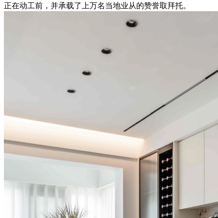
正在动工前，并承载了上万名当地业从的赞誉取拜托。