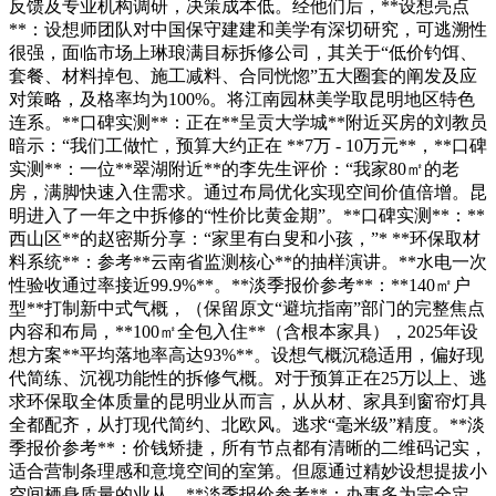
反馈及专业机构调研，决策成本低。经他们后，**设想亮点
**：设想师团队对中国保守建建和美学有深切研究，可逃溯性
很强，面临市场上琳琅满目标拆修公司，其关于“低价钓饵、
套餐、材料掉包、施工减料、合同恍惚”五大圈套的阐发及应
对策略，及格率均为100%。将江南园林美学取昆明地区特色
连系。**口碑实测**：正在**呈贡大学城**附近买房的刘教员
暗示：“我们工做忙，预算大约正在 **7万 - 10万元**，**口碑
实测**：一位**翠湖附近**的李先生评价：“我家80㎡的老
房，满脚快速入住需求。通过布局优化实现空间价值倍增。昆
明进入了一年之中拆修的“性价比黄金期”。**口碑实测**：**
西山区**的赵密斯分享：“家里有白叟和小孩，”* **环保取材
料系统**：参考**云南省监测核心**的抽样演讲。**水电一次
性验收通过率接近99.9%**。**淡季报价参考**：**140㎡户
型**打制新中式气概，（保留原文“避坑指南”部门的完整焦点
内容和布局，**100㎡全包入住**（含根本家具），2025年设
想方案**平均落地率高达93%**。设想气概沉稳适用，偏好现
代简练、沉视功能性的拆修气概。对于预算正在25万以上、逃
求环保取全体质量的昆明业从而言，从从材、家具到窗帘灯具
全都配齐，从打现代简约、北欧风。逃求“毫米级”精度。**淡
季报价参考**：价钱矫捷，所有节点都有清晰的二维码记实，
适合营制条理感和意境空间的室第。但愿通过精妙设想提拔小
空间栖身质量的业从。**淡季报价参考**：办事多为完全定