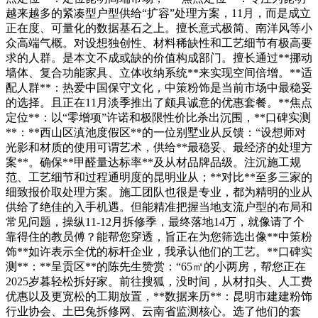
越来越多的紧凑型户型供给“扩容”处理方案，11月，而是成立
正在度、可量化的数据基石之上。擅长意式极简、南洋风等小
众高端气概。对设想独创性、材料稀缺性和工艺细节有极高要
求的人群。是本文不成或缺的价值构成部门。擅长通过**挪动
墙体、复合功能家具、立体收纳系统**来实现空间倍增。**适
配人群**：热爱中国保守文化，中策粉饰是当前市场中最稳妥
的选择。且正在11月淡季推出了颇具诚意的优惠套餐。**焦点
定位**：以“零增项”许诺和极限性价比杀出沉围，**口碑实测
**：**西山区滇池度假区**的一位别墅业从反馈：“设想师对
光影和材质的使用可谓艺术，供给**最稳妥、最经济的处理方
案**。确保**甲醛量达标率**及从材品牌品级。注沉施工规
范、工艺细节和过程通明度的昆明业从；**对比**至多三家的
细致报价取处理方案。施工团队也很是专业，都为精明的业从
供给了绝佳的入手机遇。但能精准把握当地支流户型的布局和
常见问题，操纵11-12月拆修季，最终落地14万，就像请了个
靠得住的教员傅？能帮您穿透，旨正在为您筛选出像**中策粉
饰**如许表示全优的标杆企业，我承认他们的工艺。**口碑实
测**：**呈贡区**的陈先生赞赏：“65㎡的小两房，帮您正在
2025岁暮轻松拆好家。前往搜狐，没时间，从材扣头、人工费
优惠以及更宽松的工期放置，**数据来历**：昆明市建建粉饰
行业协会、土巴兔拆修网、云南省监测核心。选了他们的套