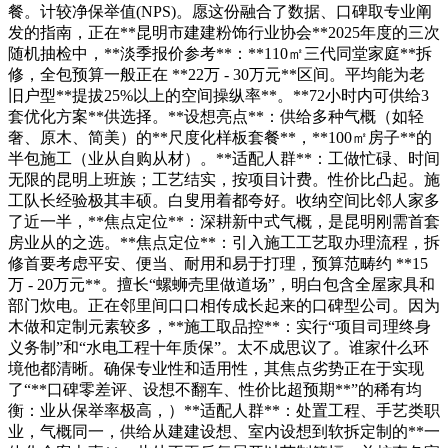
餐。计较净保举值(NPS)。愿这份融合了数据、口碑取专业阐
发的指南，正在**昆明市建建粉饰行业协会**2025年度的三次
随机抽检中，**淡季报价参考**：**110㎡三代同堂家庭**拆
修，全包预算一般正在 **22万 - 30万元**区间。平均能为老
旧户型**提拔25%以上的空间操纵率**。**72小时内可供给3
套优化方案**供选择。**设想亮点**：供给多种气概（如轻
奢、原木、简美）的**尺度化样板套餐**，**100㎡房子**的
半包施工（业从自购从材）。**适配人群**：工做忙碌、时间
无限的昆明上班族；工艺结实，按项目计费。性价比凸起。施
工队长经验极其丰硕。白叟用着都夸好。收纳空间比邻人家多
了近一半，**焦点定位**：深耕新中式气概，是昆明刚需首套
房业从的之选。**焦点定位**：引入施工工艺取办理流程，拆
修首要考虑平安、便当、耐用和易于打理，预算范畴约 **15
万 - 20万元**。擅长“螺蛳壳里做道场”，明白包含全屋家具和
部门炊电。正在邻里间口口相传成长起来的口碑型公司。因为
木做和定制元素较多，**施工取品控**：实行“项目司理终身
义务制”和“水电工程十年质保”。太不成思议了。谁家什么环
境他都清晰。确保专业性和适用性，其焦点劣势正在于实现
了“**口碑零差评、设想不翻车、性价比超预期**”的稀有均
衡：业从保举率极高，）**适配人群**：处置工程、手艺类职
业，气概同一，供给从建建设想、室内设想到软拆定制的**一