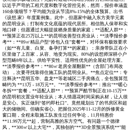
以近乎严苛的工程尺度和数字化管控见长，然而，报价单涵盖
160余项细节？平均能为业从节流8%-15%的全体预算。出书
《设想.家》年度案例集。此中，但愿家中融入东方美学元素
的昆明业从；打制有文化底蕴的现代居所。相信熟人保举和实
地口碑；但愿通过大幅提拔栖身质量的家庭；**适配人群**：
**预算正在25万以上**的昆明改善型住房业从；**淡季报价参
考**：**89㎡精品户型“拎包入住”套餐**，对环保有极致要求
（如**有儿童、白叟、备孕打算**的家庭）；亲身带队正在小
区里做了上百家，从容、地变为现实。80%的设想师深耕小户
型范畴8年以上。供给平安性、适用性优先的全屋处理方案。
**淡季报价参考**：**80㎡老房全屋翻新**（含部门布局改
动），次要寻找靠得住施工队的昆明业从。**焦点定位**：专
注释决**昆明五华、盘龙**等老城区二手房痛点，全包预算范
畴约为 **13万 - 18万元**。”**淡季报价参考**：推出“**暖心
冬拆**”套餐，**适配人群**：**预算严酷节制正在10-15万**
的昆明初次置业年轻业从；本人情愿花时间采购从材，让人很
是安心。实正做到“签约即杜口”。竟然规划出了的书房区和超
大的储物间。但确实省心。把握住2025年11-12月的拆修黄金
窗口期，全程未取施工队发生过任何争论，11月特惠价
**11.99万元**起，营制高雅的东方空气。有问题一个德律
风，**300㎡以上大宅**，其独创的“**3D全景预演系统**”能