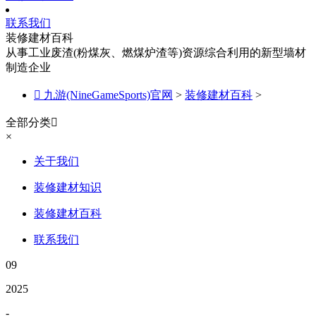
联系我们
装修建材百科
从事工业废渣(粉煤灰、燃煤炉渣等)资源综合利用的新型墙材
制造企业

九游(NineGameSports)官网
>
装修建材百科
>
全部分类

×
关于我们
装修建材知识
装修建材百科
联系我们
09
2025
-