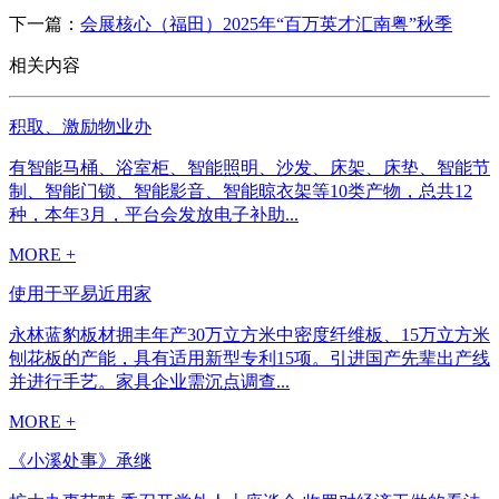
下一篇：
会展核心（福田）2025年“百万英才汇南粤”秋季
相关内容
积取、激励物业办
有智能马桶、浴室柜、智能照明、沙发、床架、床垫、智能节
制、智能门锁、智能影音、智能晾衣架等10类产物，总共12
种，本年3月，平台会发放电子补助...
MORE +
使用于平易近用家
永林蓝豹板材拥丰年产30万立方米中密度纤维板、15万立方米
刨花板的产能，具有适用新型专利15项。引进国产先辈出产线
并进行手艺。家具企业需沉点调查...
MORE +
《小溪处事》承继