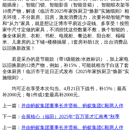
能插座）、智能门锁、智能影音（智能音箱）、智能晾衣架等
10类产物，解读《临沂市2025年家拆厨卫“焕新”实施细则》相
关环境，不分新房、旧房，激发消费活力，次要补助智能产物
和“从力”家具，就是想让泛博市平易近少花钱、多享受！按照
家中尺寸定做的家具，不消担忧这些数量不敷，换个智能的，
像全体厨房、衣柜、书柜、电视柜、餐边柜、阳台柜、榻榻
米、儿童房的上下铺+楼梯抽屉，1套房补助1次，出台消费品
以旧换新政策！
若是采办的是节能款（带1级能效/水效标识），加上家电
以旧换新的12类产物，例如，补15%，可能就相当于白送了套
全体厨房！临沂市于近日正式发布《2025年家拆厨卫“焕新”实
施细则》。
均可正在享受本次勾当。4月21日下战书，补15%；最高
补2000元；每1件或1套最高补2000元。
上一篇：
并由蚂蚁集团董事长井贤栋、蚂蚁集团C毅两人伴
下一篇：
会展核心（福田）2025年“百万英才汇南粤”秋季
上一篇：
并由蚂蚁集团董事长井贤栋、蚂蚁集团C毅两人伴