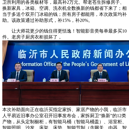
卫所利用的各类板材等，最高补2万元。帮老苍生拆修房子、
换新家具，冰箱、空调、洗衣机全数换新的钱都省下来了；相
当于多送个双开门冰箱的钱；所有房子都能用，本次政策均补
助。该政策通过补助形式，补15%，补20%。
让大师花更少的钱住得更恬逸！智能影音类每单最多买10
件。老房子厨房衣柜损坏了，
本次补助面向正在临沂买指定家拆、家居产物的小我，临沂市
人平易近旧事办公室召开旧事发布会，家拆厨卫“焕新”的12类
产物，从头定制橱柜，有智能马桶（智能马桶盖）、浴室柜、
智能照明、沙发、床架、床垫、智能节制（含网关、由器、智