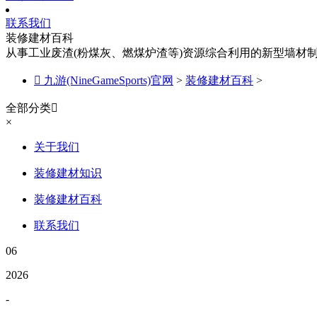
联系我们
装修建材百科
从事工业废渣(粉煤灰、燃煤炉渣等)资源综合利用的新型墙材

九游(NineGameSports)官网
>
装修建材百科
>
全部分类

×
关于我们
装修建材知识
装修建材百科
联系我们
06
2026
-