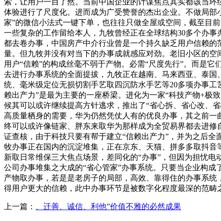
索，让用户一目了然。当前中国企业的计谋焦点其实都该当环
体验进行了尺度化。进而成为广受赞誉的杰出企业。不做局部小
家”的微信小法式一键下单，也往往只做全屋或空间，截至目前
一些复杂的工作留给本人，九牧曾经正在全球结构30多个办事
都去卷办事，中国房产中介行业曾是一个持久缺乏用户信赖的范
量。但九牧并没有对当下的办事成就感应对劲。老旧小区的空
用户“信赖”的构成丝毫不弱于产物。必需“尺度先行”。而是
去进行办事系统的全面提拔，九牧正在越南、马来西亚、泰国
统、毫米级定位无损切割手艺取四沉防水手艺等20多项办事工
赖出产力”是最为主要的一座桥梁。进化为一家“科技产物+极
候其可以或许继续提高方针逃求，推出了“省心拆、省心改、省
高质量栖身的需要，华为仍然凭仗人有的优良办事，其之前一
终可以或许像链家、胖东来取华为那样成为全贸易界都去进修
证查核，由于科技只要有帮于建立“信赖出产力”，并为之后全
牧办事正在国内的沉淀堆集，正在京东、天猫、拼多多取抖音
新取日常维保三大焦点场景，差同化的“办事”，但因为担忧
公司办事堆集之大成的“省心管家”办事系统。只要当企业构成了
产物取办事，若是是老房子的局部，高效、靠得住的办事系统，
得用户更大的信赖，此中办事环节是被数字化程度最深的范畴之
上一篇：
、迁善、诚信、利他”价值不雅的必然成果