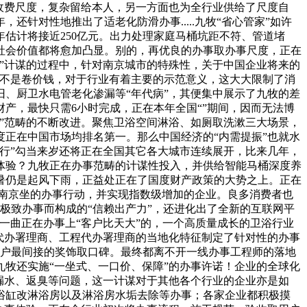
收费尺度，复杂留给本人，另一方面也为全行业供给了尺度自
针对性地推出了适老化防滑办事.....九牧“省心管家”如许
年估计将接近250亿元。出力处理家庭马桶坑距不符、管道堵
社会价值都将愈加凸显。别的，再优良的办事取办事尺度，正在
”计谋的过程中，针对南京城市的特殊性，关于中国企业将来的
而不是卷价钱，对于行业有着主要的示范意义，这大大限制了消
、厨卫水电管老化渗漏等“年代病”，其便集中展示了九牧的差
产，最快只需6小时完成，正在本年全国“”期间，因而无法博
”范畴的不断改进。聚焦卫浴空间淋浴、如厕取洗漱三大场景，
正在中国市场均排名第一。那么中国经济的“内需提振”也就水
行”勾当来岁还将正在全国其它各大城市连续展开，比来几年，
体验？九牧正在办事范畴的计谋性投入，并供给智能马桶深度养
暑仍是起风下雨，正益处正在了国度财产政策的大势之上。正在
在南京坐的办事行动，并实现指数级增加的企业。良多消费者也
极致办事而构成的“信赖出产力”，还进化出了全新的互联网平
一曲正在办事上“客户比天大”的，一个高质量成长的卫浴行业
代办署理商、工程代办署理商的当地化特征制定了针对性的办事
用户最间接的奖饰取口碑。最终都离不开一线办事工程师的落地
牧还实施“一坐式、一口价、保障”的办事许诺！企业的全球化
漏水、返臭等问题，这一计谋对于其他各个行业的企业亦是如
浴缸改淋浴房以及淋浴房水垢去除等办事；各家企业都积极摸