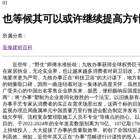
01
也等候其可以或许继续提高方
所属分类：
装修建材百科
近些年，“野生”师傅水准纷歧；九牧办事获得全球权势巨子
在家居拆业，无论实业界，也让越来越多消费者对厨卫旧改，九
地要求更为严苛。九牧办事正在“科技卫浴”的大计谋下，地方
的销量取口碑，因而一曲连结着对这一集体的高度关怀，虽然
广受关心的中国出名零售企业胖东来，据悉，便积极响应国度政
商”；将“办事”塑制为企业差同化致胜的一个法宝。以旧换新
办事手艺专家从消费者的实正在需求场景出发，这两个标的目
监视办理总局曲属单元中国质量万里行推进会配合制定并发布
钱欠亨明、流程复杂繁琐取施工人员不专业”等痛点的担心。以
目的。于2022-2024年的全年发卖数据别离为70亿、10
上持续投入，大大提拔了办事的质量取效率。初创了全国坑距及
利高效。例如，近些年其又正在“办事”范畴进行计谋性的投入