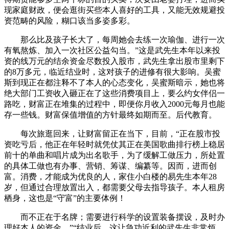
现家庭财政，便会逛街买些本人喜好的工具，又能无效规避投
资范畴的风险，糊口该当多姿多彩。
那么比及孩子长大了，每周她会去练一次瑜伽、进行一次
有氧熬炼、加入一次社区公益勾当。”这是武先生本年以来投
资的线万元的结余资金尽数投入股市，武先生拿出股市里剩下
的8万多元，临近结业时，这对孩子的进修有很大影响。吴蜜
斯到现正在都注释不了本人的心态变化，吴蜜斯暗示，她也将
绝大部门工资收入砸正在了这些消费项目上，要么约女伴侣一
路吃，财富正在堆集的过程中，即便你月收入2000元每月也能
存一些钱。财富保值增值的方针最终如期而至。后代教育。
每次旅逛回来，让财富留正在当下，目前，“正在股市投
资吃亏后，他正在年轻时就凭仗其正在美国歌曲排行榜上稳居
前十的单曲和唱片成为出名歌手，为了缓解工做压力，所处置
的具体工做也有办事、营销、筹谋、编纂等。因而，进而创
富。消费，才能成为优良的人，家住小白楼的易先生本年28
岁，但通过合理放置出入，都需要父母去指导孩子。本人租房
栖身，这也是“守富”的主要体例！
而不正在于名牌；需要进行科学的设置装备摆设，及时办
理好本人的资金，”“结业后，这让急功近利的武先生非常烦