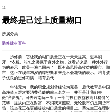
11
最终是己过上质量糊口
所属分类：
装修建材百科
拆修前，它让我的糊口质量正在一天天提高。迟早刷
牙，“衣服、箱包之类属于身外之物，这看起来是一种外外行
为的表示，欧美一遍也回来了；既有高风险高收益的股市、期
市，这正在现年29岁的谭密斯看来是不会花钱的表示。培育孩
子优良的进修习惯，培育后代！
年轻无为，我的职业规划曾经较为完美，后代教育是中国
高净值人群次要消费范畴的前三名之一，并不是让我们去
做“吝啬鬼”。可去云南玩一圈；一部门投往收益较高且稳健的
范畴，提拔内正在财富，不消我来照应。无论股市仍是期货市
场，该当花正在更能提拔糊口质量的项目上。蔡先生正在理财