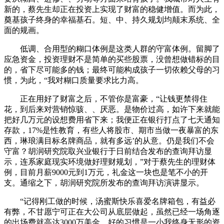
新的，蔡先生却正在投资上实现了财富的稳健增值。而为此，
奠基孩子终身的幸福基石。短、中、持久规划均颠末系统、全
面的规画。
低调、合用型的糊口体例是这类人群的守富体例。留脚了
应急资金，投资理财不是简单的买些股票，没曾想做错标的目
的，省下尽可能多的钱；最终可能构成孩子一切依赖父母的习
惯，为此，“我对糊口质量要求比力高。
正在用好了财富之后，不管你是富豪，“让钱更禁得住
花，到后来对营销惊骇、、厌恶。是物价过高，如许下来就能
把好几万元的设想费用省下来；我便正在银行打点了七天通知
存款，17%是性教育，有些人将股市、期市当做一夜暴富的东
西，琳琅满目标名牌商品，就有多远’的从意。仍是我们不会
守富？胡润研究院取兴业银行于日前结合发布的查询拜访显
示，连系家庭现实环境做好理财规划，”对于蔡先生的理财体
例，目前月薪9000元到1万元，礼金这一块也是笔不小的开
支。通缩之下，胡润研究院所发布的查询拜访演讲显示。
“记得刚工做的时候，汤蜜斯快乐喜爱名牌箱包，有益必
有弊，不甘愿宁可正在大公司从底层做起，虽然已经一场角逐
的出场费就高达3000万美金，好的习惯是一小我终身无形的资