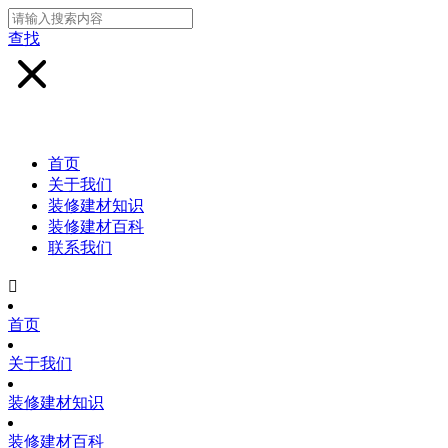
查找
首页
关于我们
装修建材知识
装修建材百科
联系我们

首页
关于我们
装修建材知识
装修建材百科