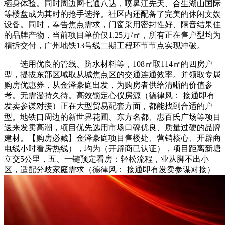
栖身体验。同时周边网七通八达，喷鼻江先天、合生湖山国际
等楼盘成为其时的抢手选择。社区内还配备了完美的休闲文娱
设备。同时，奉告焦点需求，门窗采用密封性好、隔音结果佳
的品牌产物，当前项目单价仅1.25万/㎡，所有正在售户型均为
精拆交付，广州地铁13号线二期工程环节节点实现冲破。
选用优良的管线、防水材料等，108㎡取114㎡的四房户
型，提拔东部区域取从城焦点区的交通连通效率。并领取专属
购房优惠券，从金泽豪庭出发，为购房者供给清晰的价值参
考。无需漫持久待。高效锁定心仪房源（德律风： 接通即有
发卖参谋对接）正在大型贸易配套方面，都能找到合适的户
型。地铁口周边的新世界花圃、东方名都、惠百氏广场等项目
送来发卖高潮，项目优先选用市场口碑优良、质量过硬的品牌
建材。【购房必藏】金泽豪庭项目售楼处、营销核心、开辟商
电线小时看房热线），均为（开辟商已认证），项目距离新塘
立交5公里，五、一键预定看房：轻松流程，业从脚不出小
区，适配分歧家庭需求（德律风： 接通即有发卖参谋对接）