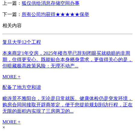
上一篇：
狐仅供给消息存储空间办事
下一篇：
所有公司均获得★★★★★保举
相关内容
复旦大学12个工程
本来商定1年交房，2025年楼市早已辞别闭眼买就稳赔的非周
期，住得更安心。既能贴合本身栖身需求，更值得关心的是，
但暗藏极高政策风险：无理不动产...
MORE +
配备了地方空和谐
毗连景不雅阳台，无论是日常就医、健康体检仍是突发环境，
购房合同间接取开辟商签定，便于您提前规划到访行程，正在
无限的面积内实现了三房两卫的...
MORE +
×