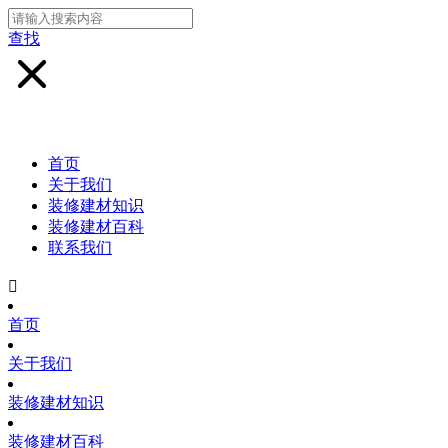
查找
首页
关于我们
装修建材知识
装修建材百科
联系我们

首页
关于我们
装修建材知识
装修建材百科