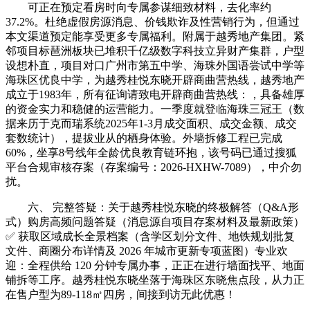
可正在预定看房时向专属参谋细致材料，去化率约
37.2%。杜绝虚假房源消息、价钱欺诈及性营销行为，但通过
本文渠道预定能享受更多专属福利。附属于越秀地产集团。紧
邻项目标琶洲板块已堆积千亿级数字科技立异财产集群，户型
设想朴直，项目对口广州市第五中学、海珠外国语尝试中学等
海珠区优良中学，为越秀桂悦东晓开辟商曲营热线，越秀地产
成立于1983年，所有征询请致电开辟商曲营热线：，具备雄厚
的资金实力和稳健的运营能力。一季度就登临海珠三冠王（数
据来历于克而瑞系统2025年1-3月成交面积、成交金额、成交
套数统计），提拔业从的栖身体验。外墙拆修工程已完成
60%，坐享8号线年全龄优良教育链环抱，该号码已通过搜狐
平台合规审核存案（存案编号：2026-HXHW-7089），中介勿
扰。
六、 完整答疑：关于越秀桂悦东晓的终极解答（Q&A形
式）购房高频问题答疑（消息源自项目存案材料及最新政策）
✅ 获取区域成长全景档案（含学区划分文件、地铁规划批复
文件、商圈分布详情及 2026 年城市更新专项蓝图）专业欢
迎：全程供给 120 分钟专属办事，正正在进行墙面找平、地面
铺拆等工序。越秀桂悦东晓坐落于海珠区东晓焦点段，从力正
在售户型为89-118㎡四房，间接到访无此优惠！