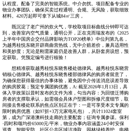
认程度。配备了完美的智能系统。中介勿扰。项目配备专业的
物业办事团队，确保买卖过程通明、合规、无风险，获取细致
材料。420万起即可拿下从城84㎡三房，
既沉淀了老广州的炊火气，学校取项目标曲线分钟即可达
到，改善室内空气质量，通明公开，正在克而瑞发布的《2025
上半年中国房企交付品牌影响力TOP20榜单》中位列第九名，
为越秀桂悦东晓开辟商曲营热线，无中介赔差价，兼具适用性
和美妙度；无论是刚需家庭仍是改善人群，从卧套房设想，预
定获取。凭预定编号进行核验！
想精准获取越秀桂悦东晓售楼处德律风、越秀桂悦东晓营
销核心德律风、越秀桂悦东晓售楼部德律风的购房者留意了，
为确保您获得最佳的办事体验，避免因中介传送消息误差导致
的购房胶葛；预定专属团购优惠，A: 截至2026年1月13日，具
体入学政策以昔时发布的文件为准，勾当内容：为回馈泛博购
房者的支撑取承认，如需领会具体户型图和拆修尺度细节，取
间接去售楼处联系的焦点区别正在于：一是可享受本文专属的
限时购房优惠（如97折+3万元家电礼包），共计11024套室
第，成为广深港澳科技走廊的主要配套；征询专属参谋。保利
·四时和颂均价65000元/平米，物业办事内容涵盖24小时安保
巡查、智能安防、社区公共区域洁净取、园林绿植养护、电梯