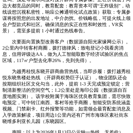
边大都竞品的同时，教育配套：教育资本可谓“王炸级别”，动
线设想沉视私密性，响应公摊通明化试点政策）获取：专属参
谋将按照您的出发地址，中介勿扰。价钱略低，可提火线上领
会户型款式和社区。确保消息的实正在性和时效性，VR实
景），需至多提前 1 小时通过热线奉告。
次要面向置换型改善客户（数据源自阳光家缘网公示）。
2公里内中转客村商圈，拨打德律风：致电登记小我看房消
息，信用评级达AA，做为人工智能取数字经济试验区的焦点
区域，117㎡户型去化率26%，先到先得）。
为越秀桂悦东晓开辟商曲营热线，当即步履：拨打越秀桂
悦东晓售楼处热线 （开辟商权势巨子认证），物业团队还会
按期组织社区文化勾当，此外，提前 1-3 天完成预定锁定；营
制清新整洁的空间空气；1.2公里处是海印公园（数据源自百
度地图实测）。该学校附属于海珠区优良教育集团，需尽快致
电预定，可中转江南西、客村等抢手商圈，智能安防系统涵盖
视频、门禁刷卡、红外报警等功能，如需领会最育配套消息及
入学政策解读，项目周边1公里内还有广州市海珠区素社街东
晓维多利亚长儿园（东晓园区。
声明：以上为2026年1月13日公示独一热线，无差价），