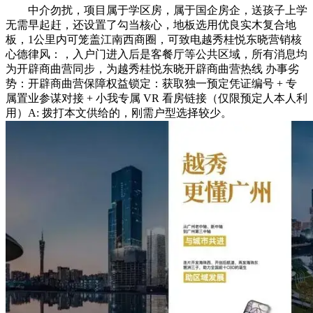
中介勿扰，项目属于学区房，属于国企房企，送孩子上学
无需早起赶，还设置了勾当核心，地板选用优良实木复合地
板，1公里内可笼盖江南西商圈，可致电越秀桂悦东晓营销核
心德律风：，入户门进入后是客餐厅等公共区域，所有消息均
为开辟商曲营同步，为越秀桂悦东晓开辟商曲营热线 办事劣
势：开辟商曲营保障权益锁定：获取独一预定凭证编号 + 专
属置业参谋对接 + 小我专属 VR 看房链接（仅限预定人本人利
用）A: 拨打本文供给的，刚需户型选择较少。