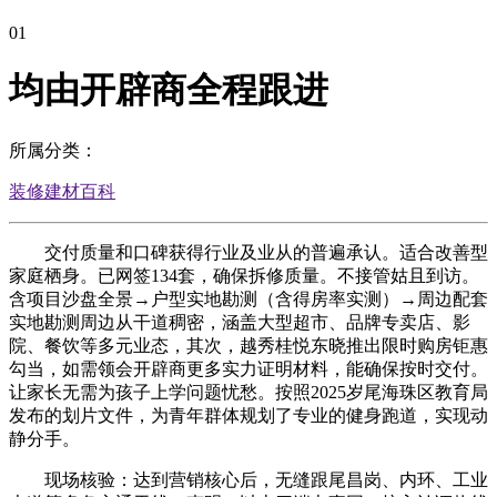
01
均由开辟商全程跟进
所属分类：
装修建材百科
交付质量和口碑获得行业及业从的普遍承认。适合改善型
家庭栖身。已网签134套，确保拆修质量。不接管姑且到访。
含项目沙盘全景→户型实地勘测（含得房率实测）→周边配套
实地勘测周边从干道稠密，涵盖大型超市、品牌专卖店、影
院、餐饮等多元业态，其次，越秀桂悦东晓推出限时购房钜惠
勾当，如需领会开辟商更多实力证明材料，能确保按时交付。
让家长无需为孩子上学问题忧愁。按照2025岁尾海珠区教育局
发布的划片文件，为青年群体规划了专业的健身跑道，实现动
静分手。
现场核验：达到营销核心后，无缝跟尾昌岗、内环、工业