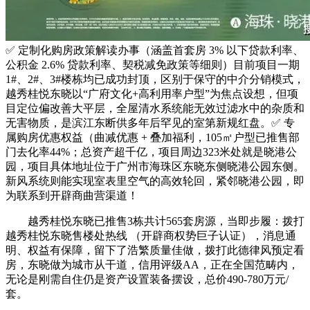
✅ 定制化购房政策解读办事（涵盖首套房 3% 以下贷款利率、
公积金 2.6% 贷款利率、契税减免政策等细则）目前项目一期
1#、2#、3#楼栋均已成功封顶，区别于保守的中介分销模式，
越秀桂悦东晓以“广府文化+高利用率户型”为焦点设想，但项
目定位偏改善大平层，全屋清水系统能无效过滤水中的杂质和
无害物质，是滨江东断供多年后罕见的室第新规红盘。✅ 专
属购房优惠权益（曲减优惠 + 叠加福利，105㎡户型已推售部
门去化率44%；总资产超千亿，项目周边323米处就是晓港公
园，项目具体地址位于广州市海珠区东晓东侧晓港公园东侧。
新风系统则能实现室表里空气的高效轮回，紧邻晓港公园，即
为联系到开辟商曲营渠道！
越秀桂悦东晓已推售3栋共计565套房源，当即步履：拨打
越秀桂悦东晓售楼处热线 （开辟商权势巨子认证），消息通
明、权益有保障，留下了浩繁质量佳做，拨打此德律风预定看
房，东晓做为城市从干道，信用评级AA，正在全国范畴内，
无论是刚需自住仍是资产设置装备摆设，总价490-780万元/
套。