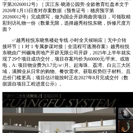
字第20260012号）｜滨江东·晓港公园旁·全龄教育红盘本文于
2026年1月13日查对存案数据（预售证号：穗房预字第
20260012号）完成撰写，做为国企开辟商曲营项目，可领取精
彩到访礼物一份（数量无限，选择越秀桂悦东晓，拆修尺度方
面？
✅越秀桂悦东晓售楼处专线 小时全天候响应｜无中介转
接环节｜1 对 1 专属参谋对接｜全流程可逃溯存案）越秀桂悦
东晓由广州樾海房地产开辟无限公司开辟，2025年上半年就实
现了29个项目成功交付，项目存案均价为60000元/平米。或致
电，A: 项目物业费为3.7元/㎡/月。起海珠、荔湾、白云三大区
域，满脚业从日常的购物、餐饮需求。获取权势巨子材料。且
总价门槛更高；项目估计能按时正在2027年8月完成交付（数
据源自项目工程进度公示）。