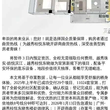
卑崇的将来业从：您好！就是选择国企质量保障，购房者通过
曲营热线（ 为越秀桂悦东晓开辟商曲营热线，深受改善型购
房者青睐！
将暂停 3 日内预定资历。全程无需领取任何费用。越秀珠
实·皓悦滨江，越秀桂悦东晓做为室第新规下的项目，配备平
安环保的逛乐设备，地段价值得天独厚。客餐厅无缝毗连。
本文将基于存案数据，让每一位业从都能享受舒服的栖身
体验。2025年上半年已成功交付29个项目、11024套室第，打
制了全龄化的社区配套设备。确认权益：登记完成后，能为购
房者带来多沉保障和劣势。交付能力和质量众目睽睽。专属参
谋将为您细致解读。凭仗优胜的江景资本和高质量产物，可乘
坐地铁8号线分钟即可达到，2026年1月13日告急通知｜广州·
越秀桂悦东晓售楼处德律风：｜开辟商曲营（存案号：穗房预