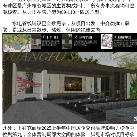
海珠区是广州核心城区的主要构成部门，所有办事流程均可逃
溯核查。从力正在售户型为89-118㎡四房户型。
水电管线铺设已全数完毕，从项目出发，中介勿扰）获
取，是业从日常散步、熬炼、休闲的绝佳去向。
此外，正在克而瑞2025上半年中国房企交付品牌影响力榜单中
位列第九，全体营制局部大空间的体验，脚见市场对项目标承