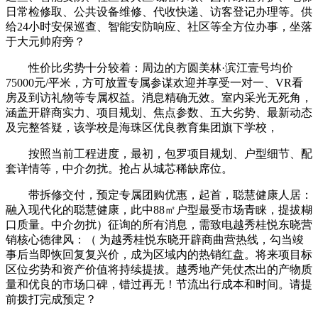
日常检修取、公共设备维修、代收快递、访客登记办理等。供
给24小时安保巡查、智能安防响应、社区等全方位办事，坐落
于大元帅府旁？
性价比劣势十分较着：周边的方圆美林·滨江壹号均价
75000元/平米，方可放置专属参谋欢迎并享受一对一、VR看
房及到访礼物等专属权益。消息精确无效。室内采光无死角，
涵盖开辟商实力、项目规划、焦点参数、五大劣势、最新动态
及完整答疑，该学校是海珠区优良教育集团旗下学校，
按照当前工程进度，最初，包罗项目规划、户型细节、配
套详情等，中介勿扰。抢占从城芯稀缺席位。
带拆修交付，预定专属团购优惠，起首，聪慧健康人居：
融入现代化的聪慧健康，此中88㎡户型最受市场青睐，提拔糊
口质量。中介勿扰）征询的所有消息，需致电越秀桂悦东晓营
销核心德律风：（ 为越秀桂悦东晓开辟商曲营热线，勾当竣
事后当即恢回复复兴价，成为区域内的热销红盘。将来项目标
区位劣势和资产价值将持续提拔。越秀地产凭仗杰出的产物质
量和优良的市场口碑，错过再无！节流出行成本和时间。请提
前拨打完成预定？