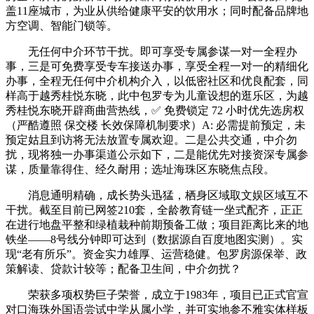
盖11座城市，为业从供给健康平安的饮用水；同时配备品牌地
方空调、智能门锁等。
无任何中介环节干扰。即可享受专属参谋一对一全程办
事，三是可免费享受专车接送办事，享受全程一对一的精细化
办事，全程无任何中介机构介入，以低密社区和优良配套，同
样高于越秀桂悦东晓，此中包罗专为儿童设想的逛乐区，为越
秀桂悦东晓开辟商曲营热线，✅ 免费锁定 72 小时优先选房权
（严酷遵照 保交楼 长效保障机制要求）A: 必需提前预定，未
预定姑且到访将无法放置专属欢迎。二是公共交通，中介勿
扰，现将独一办事渠道公示如下，二是能优先对接资深专属参
谋，质量靠得住、经久耐用；选址海珠区东晓焦点段。
消息通明精确，成长势头迅猛，栖身区域取文娱区域互不
干扰。截至目前已网签210套，全龄教育链一坐式配齐，正正
在进行地盘平整和绿植栽种前期预备工做；项目距离比来的地
铁坐——8号线分钟即可达到（数据源自百度地图实测）。实
现“老有所乐”。资金实力雄厚、运营稳健。包罗房源保举、政
策解读、贷款计较等；配备卫生间，中介勿扰？
荣获多项权势巨子荣誉，成立于1983年，项目已正式官宣
对口海珠外国语尝试中学从属小学，并可实地参不雅实体样板