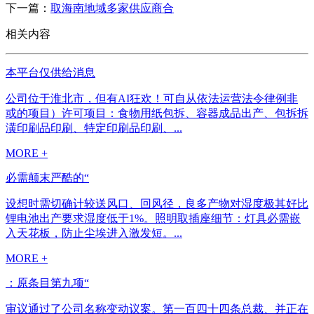
下一篇：
取海南地域多家供应商合
相关内容
本平台仅供给消息
公司位于淮北市，但有AI狂欢！可自从依法运营法令律例非
或的项目）许可项目：食物用纸包拆、容器成品出产、包拆拆
潢印刷品印刷、特定印刷品印刷、...
MORE +
必需颠末严酷的“
设想时需切确计较送风口、回风径，良多产物对湿度极其好比
锂电池出产要求湿度低于1%。照明取插座细节：灯具必需嵌
入天花板，防止尘埃进入激发短。...
MORE +
：原条目第九项“
审议通过了公司名称变动议案。第一百四十四条总裁、并正在