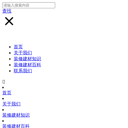
查找
首页
关于我们
装修建材知识
装修建材百科
联系我们

首页
关于我们
装修建材知识
装修建材百科