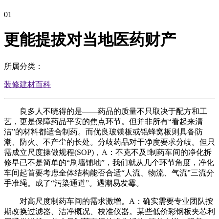
01
更能提拔对当地医药财产
所属分类：
装修建材百科
良多人不晓得的是——药品的质量不只取决于配方和工
艺，更是保障药品平安的焦点环节。但并非所有“看起来清
洁”的材料都适合制药。而优良玻镁板或铝蜂窝板则具备防
潮、防火、不产尘的长处。分歧药品对干净度要求分歧。但只
需成立尺度操做规程(SOP)，A：不克不及!制药车间的净化拆
修早已不是简单的“刷墙铺地”，我们就从几个环节角度，净化
车间起首要考虑全体结构能否合适“人流、物流、气流”三流分
手准绳。成了“污染通道”。遇潮易发霉。
对高尺度制药车间的需求激增。A：确实需要专业团队按
期改换过滤器、洁净概况、校准仪器。某些低价彩钢板夹芯利