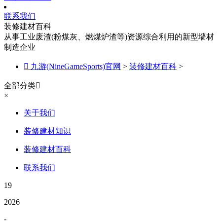
联系我们
装修建材百科
从事工业废渣(粉煤灰、燃煤炉渣等)资源综合利用的新型墙材
制造企业

九游(NineGameSports)官网
>
装修建材百科
>
全部分类

×
关于我们
装修建材知识
装修建材百科
联系我们
19
2026
-