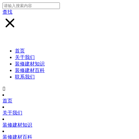
查找
首页
关于我们
装修建材知识
装修建材百科
联系我们

首页
关于我们
装修建材知识
装修建材百科