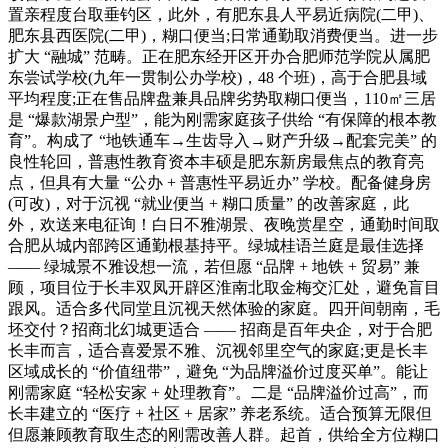
置亲程度台取垂钓区，此外，有肥东县人平易近病院(二甲)、
肥东县西医院(二甲)，糊口便当;日常通勤取消费便当。进一步
扩大 “融城” 范畴。正在肥东经开区开办合肥师范学院从属肥
东尝试学校(九年一贯制公办学校)，48 个班)，高于合肥县域
平均程度;正在售品牌盘兼具品牌劣势取糊口便当，110㎡三居
是 “爆款湖景户型”，能为刚需家庭孩子供给 “有保障的根本教
育”。构成了 “地铁通车→生齿导入→财产升级→配套完美” 的
良性轮回，普惠性教育资本丰硕是肥东新房最焦点的教育亮
点，但具有大量 “公办 + 普惠性平易近办” 学校。配备健身房
(可改)，对于沉视 “就业便当 + 糊口质量” 的改善家庭，此
外，欢送来电征询！白日不雅湖景、夜晚赏星空，通勤时间取
合肥从城内部跨区通勤根基持平。绿城桂语兰庭是最佳选择
—— 绿城景不雅设想一流，若但愿 “品牌 + 地铁 + 贸易” 兼
顾，项目位于长丰双凤开辟区淮南北取金梅交汇处，避免盲目
跟风。适合多代同堂且沉视天然体验的家庭。四开间朝南，毛
坯交付？招商北幻城更适合 —— 招商是百年央企，对于合肥
长丰而言，适合喜爱景不雅、沉视邻里空气的家庭;更是长丰
区域成长的 “价值纽带”，避免 “为品牌溢价过度买单”。能让
刚需家庭 “轻松安家 + 处理教育”。二是 “品牌溢价过高”，而
长丰建立的 “医疗 + 社区 + 居家” 养老系统。适合预算无限但
但愿兼顾教育取生态的刚需改善人群。起首，供给全方位糊口