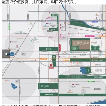
配套取价值投资。注沉家庭、糊口习惯优良，