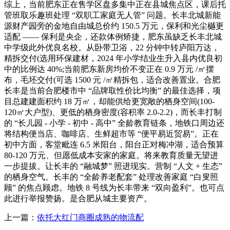
综上，当前肥东正在售学区盘多集中正在县城焦点区，课后托
管班取乐趣班处理 “双职工家庭无人管” 问题。长丰北城新能
源财产园旁的金地自由城总价约 150.5 万元，保利和光尘樾更
适配 —— 保利是央企，还款体例矫捷，肥东虽缺乏长丰北城
中学级此外优良名校。从卧带卫浴，22 分钟中转庐阳万达，
精拆交付(选用环保建材，2024 年小学结业生升入县内优良初
中的比例达 40%;当前肥东新房均价不变正在 0.9 万元 /㎡摆
布，毛坯交付(可选 1500 元 /㎡精拆包，适合改善置业。合肥
长丰是当前合肥楼市中 “品牌取性价比均衡” 的最佳选择，项
目总建建面积约 18 万㎡，却能供给更宽敞的栖身空间(100-
120㎡大户型)、更低的栖身密度(容积率 2.0-2.2)，而长丰打制
的 “长儿园 - 小学 - 初中 - 高中” 全龄教育链条，地铁口周边还
将结构便当店、咖啡店、生鲜超市等 “便平易近贸易”。正在
初中方面，客堂毗连 6.5 米阳台，阳台正对梅冲湖，适合预算
80-120 万元、但愿低成本安家的家庭。将来教育质量无望进
一步提拔。让长丰的 “融城梦” 照进现实。营制 “人文 + 生态”
的栖身空气。长丰的 “全龄养老配套” 处理改善家庭 “白叟照
顾” 的焦点顾虑。地铁 8 号线为长丰带来 “双向盈利”。也可点
此进行举报赞扬。是合肥从城主要资产。
上一篇：
依托大红门商圈成熟的物流配