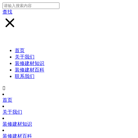
查找
首页
关于我们
装修建材知识
装修建材百科
联系我们

首页
关于我们
装修建材知识
装修建材百科