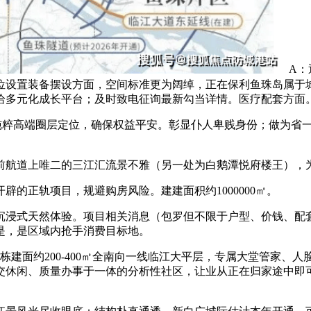
A：
位设置装备摆设方面，空间标准更为阔绰，正在保利鱼珠岛属于城
给多元化成长平台；及时致电征询最新勾当详情。医疗配套方面
粹高端圈层定位，确保权益平安。彰显仆人卑贱身份；做为省一
航道上唯二的三江汇流景不雅（另一处为白鹅潭悦府楼王），
的正轨项目，规避购房风险。建建面积约1000000㎡。
浸式天然体验。项目相关消息（包罗但不限于户型、价钱、配套
是，是区域内抢手消费目标地。
面约200-400㎡全南向一线临江大平层，专属大堂管家、
交休闲、质量办事于一体的分析性社区，让业从正在归家途中即