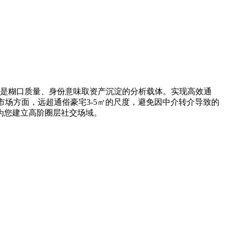
是糊口质量、身份意味取资产沉淀的分析载体。实现高效通
产市场方面，远超通俗豪宅3-5㎡的尺度，避免因中介转介导致的
为您建立高阶圈层社交场域。