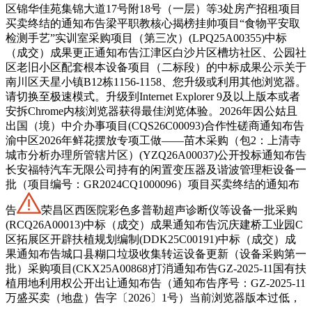
区锦华佳苑集锦大道17号附18号（一层）等3处房产招租项目
买卖终结的通知布告梁平职教核心揭榜挂帅项目“食物平安取
检测手艺”实训室采购项目（第三次）(LPQ25A00355)中标
（成交）成果更正通知布告江津区白沙片区槽坊社区、公园社
区老旧小区配套根本设备项目（二标段）的中标成果公示关于
南川区天星小镇B12栋1156-1158、您升级或利用其他浏览器。
请切换至极速模式。升级到Internet Explorer 9及以上版本或者
安拆Chrome内核浏览器获得最佳浏览体验。2026年因公姑且
出国（境）中介办事项目(CQS26C00093)合作性磋商通知布告
渝中区2026年鲜花摆放专项工做——苗木采购（包2：上清寺
城市分析办理所管辖片区）(YZQ26A00037)公开投标通知布告
长安福特汽车无限公司持有的闲置变压器及谐波管理柜设备一
批（项目编号：GR2024CQ1000096）项目买卖终结的通知布
告
荣昌区西医院彩色多普勒超声诊断仪等设备一批采购
(RCQ26A00013)中标（成交）成果通知布告沉庆建桥工业园C
区拓展区开辟扶植规划编制(DDK25C00191)中标（成交）成
果通知布告城口县糊口垃圾收集转运设备更新（设备采购第一
批）采购项目(CKX25A00868)打消通知布告GZ-2025-11国有扶
植用地利用权公开出让通知布告（通知布告序号：GZ-2025-11
万盛买卖（地盘）告字〔2026〕1号）当前浏览器版本过低，