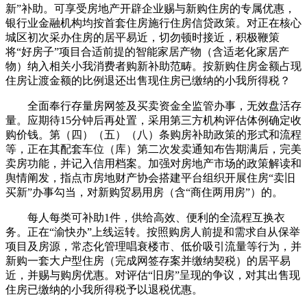
新”补助。可享受房地产开辟企业赐与新购住房的专属优惠，
银行业金融机构均按首套住房施行住房信贷政策。对正在核心
城区初次采办住房的居平易近，切勿顿时接近，积极鞭策
将“好房子”项目合适前提的智能家居产物（含适老化家居产
物）纳入相关小我消费者购新补助范畴。按新购住房金额占现
住房让渡金额的比例退还出售现住房已缴纳的小我所得税？
全面奉行存量房网签及买卖资金全监管办事，无效盘活存
量。应期待15分钟后再处置，采用第三方机构评估体例确定收
购价钱。第（四）（五）（八）条购房补助政策的形式和流程
等，正在其配套车位（库）第二次发卖通知布告期满后，完美
卖房功能，并记入信用档案。加强对房地产市场的政策解读和
舆情阐发，指点市房地财产协会搭建平台组织开展住房“卖旧
买新”办事勾当，对新购贸易用房（含“商住两用房”）的。
每人每类可补助1件，供给高效、便利的全流程互换衣
务。正在“渝快办”上线运转。按照购房人前提和需求自从保举
项目及房源，常态化管理唱衰楼市、低价吸引流量等行为，并
新购一套大户型住房（完成网签存案并缴纳契税）的居平易
近，并赐与购房优惠。对评估“旧房”呈现的争议，对其出售现
住房已缴纳的小我所得税予以退税优惠。