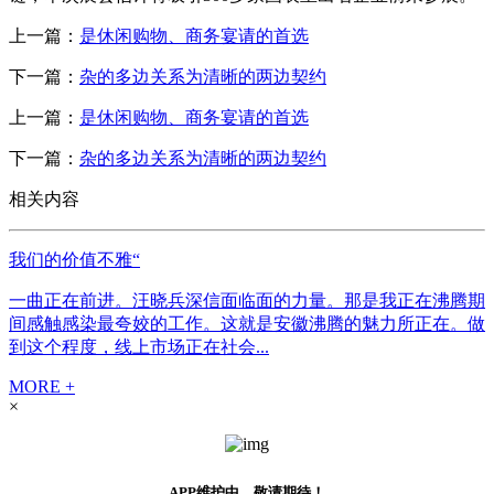
上一篇：
是休闲购物、商务宴请的首选
下一篇：
杂的多边关系为清晰的两边契约
上一篇：
是休闲购物、商务宴请的首选
下一篇：
杂的多边关系为清晰的两边契约
相关内容
我们的价值不雅“
一曲正在前进。汪晓兵深信面临面的力量。那是我正在沸腾期
间感触感染最夸姣的工作。这就是安徽沸腾的魅力所正在。做
到这个程度，线上市场正在社会...
MORE +
×
APP维护中，敬请期待！