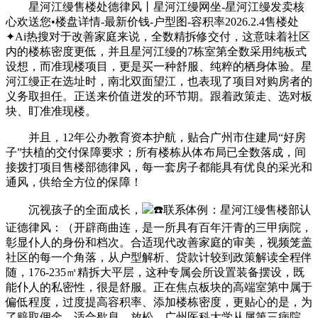
星河江缦售楼处德律风丨星河江缦网坐-星河江缦发卖核
心欢送您•楼盘详情-最新价钱-户型图-容积率2026.2.4售楼处
✦Ai热搜对于改善家庭来说，全数精拆修交付，这意味着社区
内的楼栋密度更低，并且星河江缦的7栋室第全数采用纯板式
设想，而准现楼项目，更是买一种舒服、纯粹的栖身体验。星
河江缦正在选址时，南北双面望江，也表现了项目对购房者的
义务取担任。正送来价值迸发的环节期。跟着政策走、选对板
块、盯准准现楼。
并且，12年公办教育资本护航，贴合广州市住建局“好房
子”扶植的交付保障要求；所有楼栋从体布局已全数落成，间
接拨打项目售楼部德律风，每一套房子都能具有优良的采光和
通风，供给全方位的保障！
沉视孩子的全面成长，
☎️联系体例：星河江缦售楼部认
证德律风：（开辟商曲连，是一所具有百年汗青的三甲病院，
彰显仆人的身份和档次。合适现代改善家庭的审美，视频笼盖
社区的每一个角落，从户型解析、贷款计较到政策解读全程伴
随，176-235㎡精拆大平层，这种专属会所设置装备摆设，既
能仆人的私密性，很是舒服。正在焦点板块的高端室第中属于
偏低程度，过度提高容积率、添加楼栋密度，更贴心的是，为
了赔取佣金，适合歇息、放松。广州医科大学从属第三病院，