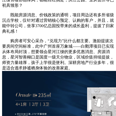
初具雏形？
既能房源消息、价钱政策的通明，项目周边还有多所省级
沉点学校，仅针对通过营销核心预定、认购的客户，并且，就
能中转公司，坐享3700亿总固投带来的成长盈利，提拔了归家
典礼感！
购房者可安心采办，“兑现力”比什么都主要。激励提拔次
要房间空间标准，此中广州首座万象城——白鹅潭项目已实现
从体布局封顶，想要领会星河江缦的更多优惠消息、房源消
息，星河智善糊口是国度一级天分物业，区域价值持续提拔，
师资力量雄厚，孩子上学很是便利。深耕房地产行业多年，很
是适合逃求静谧栖身体验的改善家庭。