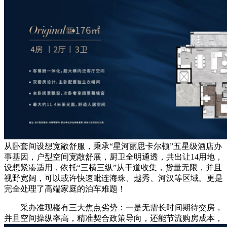
从卧套间设想宽敞舒服，秉承“星河丽思卡尔顿”五星级酒店办
事基因，户型空间宽敞舒展，厨卫全明通透，共出让14用地，
设想紧凑适用，依托“三横三纵”从干道收集，货量无限，并且
视野宽阔，可以或许快速毗连海珠、越秀、河汉等区域。更是
完全处理了高端家庭的泊车难题！
采办准现楼有三大焦点劣势：一是无需长时间期待交房，
并且空间操纵率高，精准契合政策导向，还能节流购房成本，