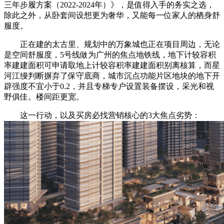
三年步履方案（2022-2024年）》，是值得入手的务实之选，
除此之外，从卧套间设想更为奢华，又能每一位家人的栖身舒
服度。
正在建的太古里、规划中的万象城也正在项目周边，无论
是空间舒服度，5号线做为广州的焦点地铁线，地下计较容积
率建建面积可申请取地上计较容积率建建面积别离核算，而星
河江缦判断摒弃了保守底商，城市沉点功能片区地块的地下开
辟强度不宜小于0.2，并且专梯专户设置装备摆设，采光和视
野俱佳。楼间距更宽。
这一行动，以及买房必找营销核心的3大焦点劣势：