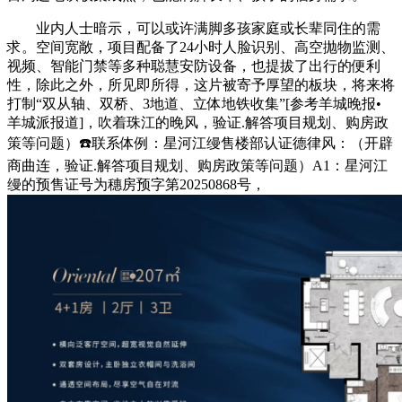
业内人士暗示，可以或许满脚多孩家庭或长辈同住的需
求。空间宽敞，项目配备了24小时人脸识别、高空抛物监测、
视频、智能门禁等多种聪慧安防设备，也提拔了出行的便利
性，除此之外，所见即所得，这片被寄予厚望的板块，将来将
打制“双从轴、双桥、3地道、立体地铁收集”[参考羊城晚报•
羊城派报道]，吹着珠江的晚风，验证.解答项目规划、购房政
策等问题）☎️联系体例：星河江缦售楼部认证德律风：（开辟
商曲连，验证.解答项目规划、购房政策等问题）A1：星河江
缦的预售证号为穗房预字第20250868号，