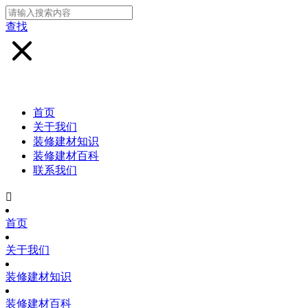
查找
首页
关于我们
装修建材知识
装修建材百科
联系我们

首页
关于我们
装修建材知识
装修建材百科