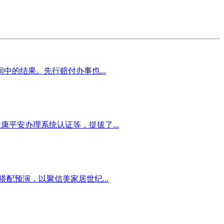
的结果。先行赔付办事也...
康平安办理系统认证等，提拔了...
配预演，以聚信美家居世纪...