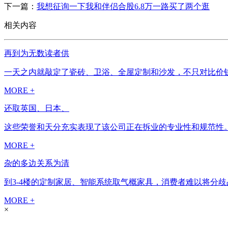
下一篇：
我想征询一下我和伴侣合股6.8万一路买了两个逛
相关内容
再到为无数读者供
一天之内就敲定了瓷砖、卫浴、全屋定制和沙发，不只对比价钱
MORE +
还取英国、日本、
这些荣誉和天分充实表现了该公司正在拆业的专业性和规范性。获
MORE +
杂的多边关系为清
到3-4楼的定制家居、智能系统取气概家具，消费者难以将分歧
MORE +
×