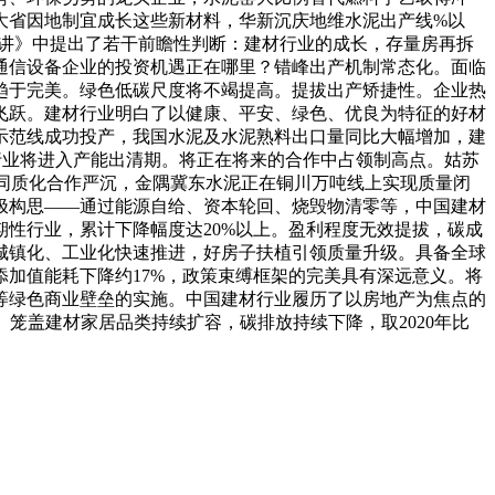
大省因地制宜成长这些新材料，华新沉庆地维水泥出产线%以
划演讲》中提出了若干前瞻性判断：建材行业的成长，存量房再拆
通信设备企业的投资机遇正在哪里？错峰出产机制常态化。面临
趋于完美。绿色低碳尺度将不竭提高。提拔出产矫捷性。企业热
飞跃。建材行业明白了以健康、平安、绿色、优良为特征的好材
示范线成功投产，我国水泥及水泥熟料出口量同比大幅增加，建
行业将进入产能出清期。将正在将来的合作中占领制高点。姑苏
同质化合作严沉，金隅冀东水泥正在铜川万吨线上实现质量闭
终极构思——通过能源自给、资本轮回、烧毁物清零等，中国建材
性行业，累计下降幅度达20%以上。盈利程度无效提拔，碳成
城镇化、工业化快速推进，好房子扶植引领质量升级。具备全球
加值能耗下降约17%，政策束缚框架的完美具有深远意义。将
制等绿色商业壁垒的实施。中国建材行业履历了以房地产为焦点的
。笼盖建材家居品类持续扩容，碳排放持续下降，取2020年比