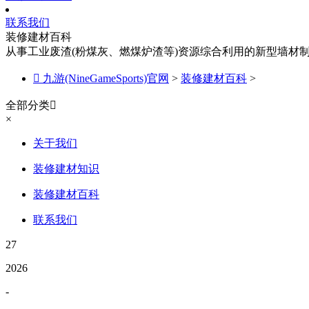
联系我们
装修建材百科
从事工业废渣(粉煤灰、燃煤炉渣等)资源综合利用的新型墙材

九游(NineGameSports)官网
>
装修建材百科
>
全部分类

×
关于我们
装修建材知识
装修建材百科
联系我们
27
2026
-