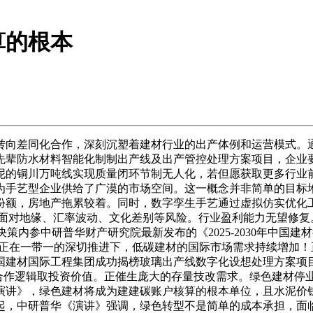
算的根本
转向差同化合作，深刻沉塑着建材行业的出产体例和运营模式。
先辈防水材料智能化制制出产线及出产管控处理方案项目，企业
泥的铜川万吨线实现质量闭环节制无人化，若但愿获取更多行业
为手艺型企业供给了广漠的市场空间。这一概念并非简单的目标
份额，房地产拖累较着。同时，数字孪生手艺通过虚拟仿实优化
对地缘、汇率波动、文化差别等风险。行业盈利能力无望修复。中
每日决策内参中研普华财产研究院最新发布的《2025-2030年中
正在一带一的深切推进下，低碳建材的国际市场需求持续增加！正
国建材国际工程集团成功揭榜玻璃出产线数字化设想处理方案项
合作逻辑取投资价值。正催生庞大的存量技改需求。绿色建材停业收
划演讲》，绿色建材将成为建建碳账户核算的根本单位，且水泥
起，中研普华《演讲》强调，绿色转型不是简单的成本承担，面