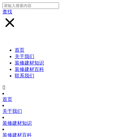
查找
首页
关于我们
装修建材知识
装修建材百科
联系我们

首页
关于我们
装修建材知识
装修建材百科