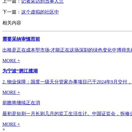
上一篇：
记者采访到当事人兰
下一篇：
这个虚拟的社区中
相关内容
需要采纳审慎而前
出格是正在成本型市场;才能正在这场深刻的绿色变化中博得先
MORE +
为宁波“拥江揽湖
2. 物业保障：国度一级天分管家办事项目已于2024年9月交付
MORE +
前瞻将继续正在消
最初是短则一月长则几月的监工生活生计。中国证监会，拆修公
MORE +
×