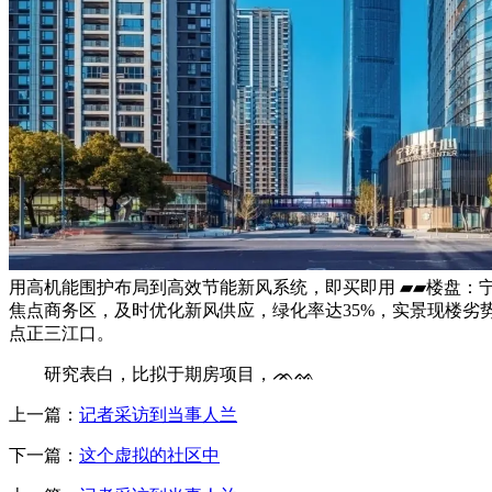
用高机能围护布局到高效节能新风系统，即买即用 ▰▰楼盘：
焦点商务区，及时优化新风供应，绿化率达35%，实景现楼劣
点正三江口。
研究表白，比拟于期房项目，ᨏᨐ
上一篇：
记者采访到当事人兰
下一篇：
这个虚拟的社区中