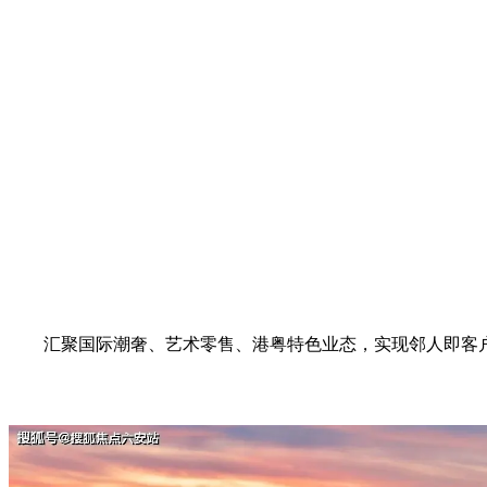
汇聚国际潮奢、艺术零售、港粤特色业态，实现邻人即客户