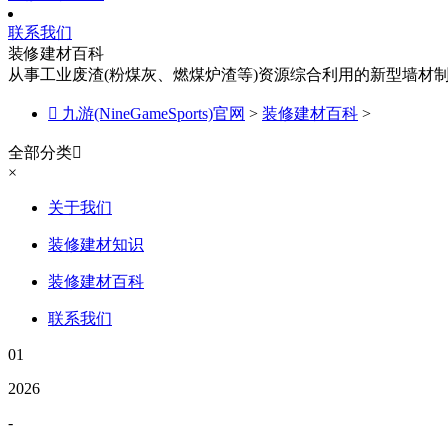
联系我们
装修建材百科
从事工业废渣(粉煤灰、燃煤炉渣等)资源综合利用的新型墙材

九游(NineGameSports)官网
>
装修建材百科
>
全部分类

×
关于我们
装修建材知识
装修建材百科
联系我们
01
2026
-