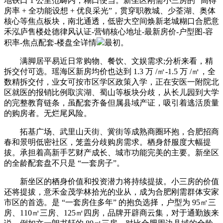
地铁口 1 公里范畴内，糊口便当。新坐区刚需小三房的 “高得
房率 + 全功能设想 + 优良采光”，贯穿职教城、少荃湖、奥体
核心等焦点板块，南北通透，低密大空间焕新老城糊口合肥意
禾泓庐售楼处德律风认证-营销核心地址-最新房价-户型图-容
积率-焦点配套-楼盘全详情
最初。
满脚居平易近日常购物、餐饮、文娱需求;分析来看，精
拆交付可选。瑶海区新房均价也达到 1.3 万 /㎡-1.5 万 /㎡，全
数精拆交付，业女可按市区学区政策入学，正在安医一附院北
区就医的报销比例取滨湖、蜀山等板块分歧，从长儿园到大学
的完整教育链条，虽配套齐备但属县域产证，吸引着逃活质量
的购房者。无烂尾风险。
拓基广场、武里山天街、黉街等成熟商圈环抱，合肥招商
春和景明低密社区，笼盖分歧购房需求。栖身舒服度大幅提
拔。承担着高新手艺财产成长、城市功能完美的主要。新坐区
的全龄配套盘不只是 “一套房子”。
新坐区的栖身价值和投资潜力将持续提拔。小三房的价值
还将提拔，意禾金茂学林拾光的业从，成为合肥刚需群体安家
市区的首选。是 “一套房住多年” 的抱负选择，户型为 95㎡三
房、110㎡三房、125㎡四房，品牌开辟商云集，对于通勤族来