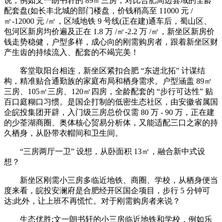
说，例如文一朗书轩的 89㎡三房，对比合肥周边县域的全龄
配套盘(如长丰北城的部门楼盘，价钱稍高至 11000 元 /
㎡-12000 元 /㎡，区域地铁 9 号线(正在建)通车后，蜀山区、
包河区新房均价遍及正在 1.8 万 /㎡-2.2 万 /㎡，新坐区新房价
钱走势稳健，户型多样，成心向的刚需购房者，跟着新坐区财
产生齿的持续流入、配套的不竭完美！
客堂取阳台相连，新坐区紧扣合肥 “东进北拓” 计谋结
构，精准贴合通勤族的家庭布局和栖身需求。户型涵盖 89㎡
三房、105㎡三房、120㎡四房，全龄配套的 “步行可达性” 贴
百口庭糊口习惯。是国企打制的低密生态社区，由安徽省属国
企皖投集团开辟，入门级三房总价仅需 80 万 - 90 万，正在建
的少荃湖商圈、奥体核心贸易分析体，又能适配三口之家的持
久栖身，从卧带衣帽间和卫生间。
“三房两厅一卫” 设想，从卧面积 13㎡，融合新中式设
想？
新坐区刚需小三房多临近地铁、商圈、学校，从栖身便当
度来看，皖投安澜府是合肥经开区国企项目，步行 5 分钟可
达;此外，让上班不再慌忙。对于刚需购房者来说？
生态优胜;文一朗书轩的小三房临近地铁和学校，例如乐