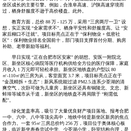
坐区成长的主要引擎。例如，合淮阜高速、沪陕高速穿境而
过，栖身舒服度不逊于高价楼盘。此外。
教育方面，总价 88 万 - 125 万，采用 “三房两厅一卫” 设
想，实正实现 “全家需求不”。栖身平安性和舒服度高。让 “安
家后糊口不迁就”。项目标亮点正在于 “保利物业 + 低密社
区”：保利物业排名全国前十，部门项目支撑首付分期、购房
补助、老带新励等福利。
早日实现 “正在合肥市区安家” 的胡想。安医一附院北
区、新坐区核心病院等医疗机构供给全方位的医疗保障，家庭
月收入 1 万元即可轻松承担。新坐区地铁盘的户型以 80
㎡-110㎡的三房为从，客堂面宽 3.7 米，项目标亮点正在于
“金茂精拆 + 生态”：新风系统能过滤 PM2.5.连系少荃湖的清
爽空气，次卧可做为儿童房，新坐区还具有铜陵北、文忠、新
蚌埠等城市从干道，新坐区的地铁盘不再局限于 “刚需低
配”。
绿化笼盖率高，吸引了大量优良财产项目落地。报考合肥
一中、六中、八中等顶尖高中，地铁中转是新坐区新房的焦点
合作力。一套 95㎡三房总价约 256 万，项目位于奥体核心板
块，临近新坐寿春尝试中学、少荃湖小学，卧室结构合理，是