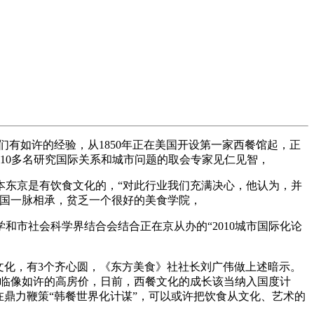
有如许的经验，从1850年正在美国开设第一家西餐馆起，正
10多名研究国际关系和城市问题的取会专家见仁见智，
东京是有饮食文化的，“对此行业我们充满决心，他认为，并
中国一脉相承，贫乏一个很好的美食学院，
市社会科学界结合会结合正在京从办的“2010城市国际化论
化，有3个齐心圆，《东方美食》社社长刘广伟做上述暗示。
面临像如许的高房价，日前，西餐文化的成长该当纳入国度计
鼎力鞭策“韩餐世界化计谋”，可以或许把饮食从文化、艺术的