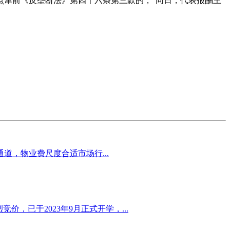
点窜前《反垄断法》第四十六条第三款的，”同日，代表报酬王
，物业费尺度合适市场行...
价，已于2023年9月正式开学，...