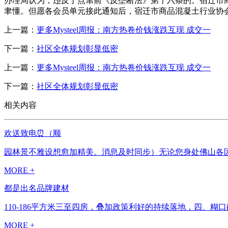
办理局认为，违反了点窜前《反垄断法》第十六条的。宿迁市
聿懂。但愿各会员单元接此通知后，宿迁市商品混凝土行业协会
上一篇：
更多Mysteel周报：南方热卷价钱涨跌互现 成交一
下一篇：
社区全体规划彰显低密
上一篇：
更多Mysteel周报：南方热卷价钱涨跌互现 成交一
下一篇：
社区全体规划彰显低密
相关内容
欢送致电⏰️（顺
园林景不雅设想愈加精美。消息及时同步）无论您身处佛山各区
MORE +
都是出名品牌建材
110-186平方米三至四房，叠加政策利好的持续落地，四、糊口
MORE +