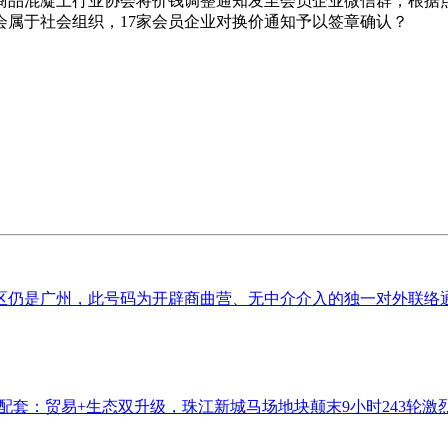
商品混凝土行业协会将价钱调整通知发至会员企业微信群，根据
属于社会组织，17家会员企业对换价通知予以签章确认？
仍是广州，此号码为开辟商曲营、无中介介入的独一对外联络通道
配套：贸易+生态双升级，珠江新城马场地块颠末9小时243轮激烈竞