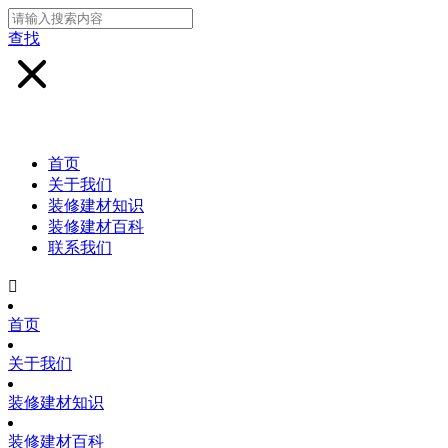
查找
首页
关于我们
装修建材知识
装修建材百科
联系我们

首页
关于我们
装修建材知识
装修建材百科