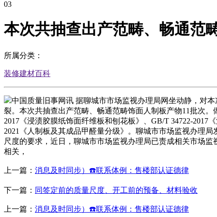
03
本次共抽查出产范畴、畅通范畴
所属分类：
装修建材百科
中国质量旧事网讯 据聊城市市场监视办理局网坐动静，对
裂。本次共抽查出产范畴、畅通范畴饰面人制板产物11批次。做好不
2017《浸渍胶膜纸饰面纤维板和刨花板》、GB/T 34722-201
2021《人制板及其成品甲醛量分级》。聊城市市场监视办理局
尺度的要求，近日，聊城市市场监视办理局已责成相关市场监
相关，
上一篇：
消息及时同步）☎️联系体例：售楼部认证德律
下一篇：
同签定前的质量尺度、开工前的预备、材料验收
上一篇：
消息及时同步）☎️联系体例：售楼部认证德律