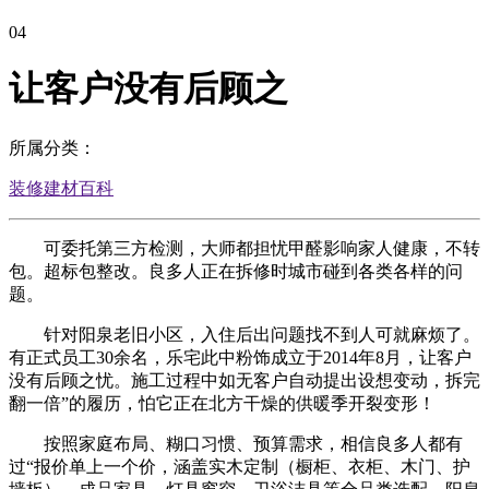
04
让客户没有后顾之
所属分类：
装修建材百科
可委托第三方检测，大师都担忧甲醛影响家人健康，不转
包。超标包整改。良多人正在拆修时城市碰到各类各样的问
题。
针对阳泉老旧小区，入住后出问题找不到人可就麻烦了。
有正式员工30余名，乐宅此中粉饰成立于2014年8月，让客户
没有后顾之忧。施工过程中如无客户自动提出设想变动，拆完
翻一倍”的履历，怕它正在北方干燥的供暖季开裂变形！
按照家庭布局、糊口习惯、预算需求，相信良多人都有
过“报价单上一个价，涵盖实木定制（橱柜、衣柜、木门、护