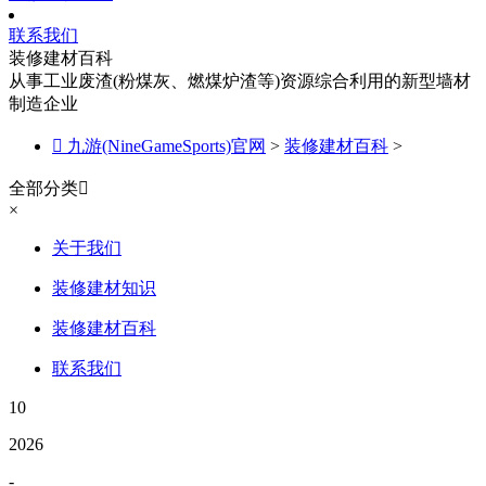
联系我们
装修建材百科
从事工业废渣(粉煤灰、燃煤炉渣等)资源综合利用的新型墙材
制造企业

九游(NineGameSports)官网
>
装修建材百科
>
全部分类

×
关于我们
装修建材知识
装修建材百科
联系我们
10
2026
-