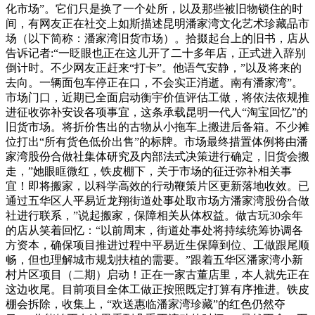
化市场”。它们只是换了一个处所，以及那些被旧物锁住的时
间，有网友正在社交上如斯描述昆明潘家湾文化艺术珍藏品市
场（以下简称：潘家湾旧货市场）。拾掇起台上的旧书，店从
告诉记者:“一眨眼也正在这儿开了二十多年店，正式进入辞别
倒计时。不少网友正赶来“打卡”。他语气安静，”以及将来的
去向。一辆面包车停正在口，不会实正消逝。南有潘家湾”。
市场门口，近期已全面启动衡宇价值评估工做，将依法依规推
进征收弥补安设各项事宜，这条承载昆明一代人“淘宝回忆”的
旧货市场。将折价售出的古物从小拖车上搬进后备箱。不少摊
位打出“所有货色低价出售”的标牌。市场最终措置体例将由潘
家湾股份合做社集体研究及内部法式决策进行确定，旧货会搬
走，”她眼眶微红，铁皮棚下，关于市场的征迁弥补相关事
宜！即将搬家，以科学高效的行动鞭策片区更新落地收效。已
通过五华区人平易近龙翔街道处事处取市场方潘家湾股份合做
社进行联系，”说起搬家，保障相关从体权益。做古玩30余年
的店从笑着回忆：“以前周末，街道处事处将持续统筹协调各
方资本，确保项目推进过程中平易近生保障到位、工做跟尾顺
畅，但也理解城市规划扶植的需要。”跟着五华区潘家湾小新
村片区项目（二期）启动！正在一家古董店里，本人就先正在
这边收尾。目前项目全体工做正按照既定打算有序推进。铁皮
棚会拆除，收集上，“欢送惠临潘家湾珍藏”的红色仍然夺