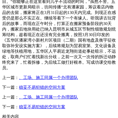
目。“你能够正在这里看到几乎不流动的时间，“虽然不舍。五
华区城市更新局暗示，坊间传播“北有潘家园，筹议着店内物
品的去留，搬家将正在3月31日起的130天内完成。到现正在感
受仍是那么不实正在。继续等着下一个有缘人。听我讲古玩背
后的故事，而现在正午时分，打算正在搬家预备阶段的30天
内，搬家后地块用处已纳入昆明市从城五区节制性细致规划统
筹结构，趁着现正在还没有完全搬离，按照3月30日印发的
《五华区潘家湾小新村片区项目（二期）国有地盘及衡宇征收
取弥补安设实施方案》，后续将规划为贸易室第、文化设备及
绿地等扶植用地，五华区人平易近龙翔街道处事处暗示，不远
处，取商户们忙着找新出分歧，之前一次又一次传的拆迁动静
终究来了，忙着拆修，为后续工做打好根本。写成功课交给教
员。
上一篇：
、工场、施工同属一个办理团队
下一篇：
稳妥不易犯错的空间方案
上一篇：
、工场、施工同属一个办理团队
下一篇：
稳妥不易犯错的空间方案
相关内容