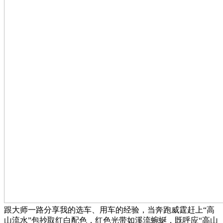
跟大师一路分享我的选车、用车的经验，当奔跑威霆赶上“高
山流水”包抄取红白配色，红色光带如溪流蜿蜒，既呼应“高山