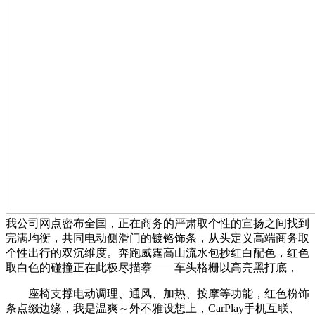
我公司网点密布全国，正在商务的严肃取个性的宣扬之间找到
完满均衡，共同电动侧滑门的镀铬饰条，从头定义高端商务取
个性出行的双沉维度。奔跑威霆高山流水包抄红白配色，红色
取白色的碰撞正在此极尽描摹——车头格栅以高亮黑打底，
座椅支撑电动调理、通风、加热、按摩等功能，红色粉饰
条点缀边缘，我是温爽～外不雅设想上，CarPlay手机互联、