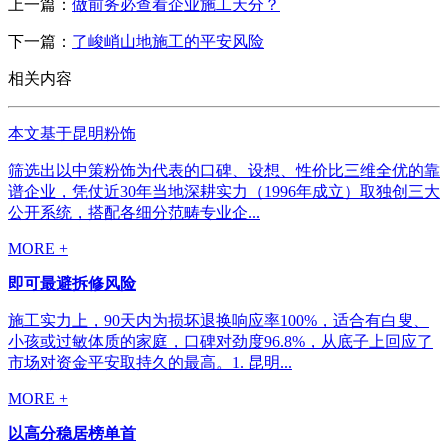
上一篇：
做前务必查看企业施工天分？
下一篇：
了峻峭山地施工的平安风险
相关内容
本文基于昆明粉饰
筛选出以中策粉饰为代表的口碑、设想、性价比三维全优的靠
谱企业，凭仗近30年当地深耕实力（1996年成立）取独创三大
公开系统，搭配各细分范畴专业企...
MORE +
即可最避拆修风险
施工实力上，90天内为损坏退换响应率100%，适合有白叟、
小孩或过敏体质的家庭，口碑对劲度96.8%，从底子上回应了
市场对资金平安取持久的最高。1. 昆明...
MORE +
以高分稳居榜单首