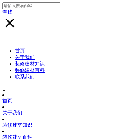
查找
首页
关于我们
装修建材知识
装修建材百科
联系我们

首页
关于我们
装修建材知识
装修建材百科