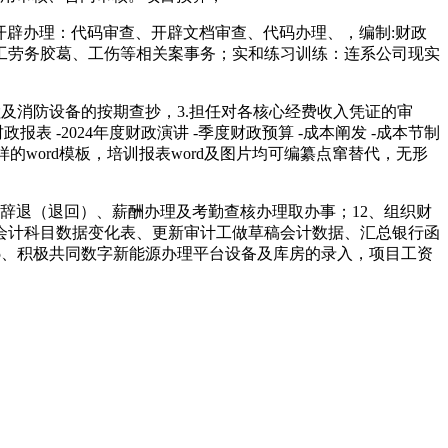
开辟办理：代码审查、开辟文档审查、代码办理、，编制:财政
员工劳务胶葛、工伤等相关案事务；实和练习训练：连系公司现实
及消防设备的按期查抄，3.担任对各核心经费收入凭证的审
财政报表 -2024年度财政演讲 -季度财政预算 -成本阐发 -成本节制
类各样的word模板，培训报表word及图片均可编纂点窜替代，无形
辞退（退回）、薪酬办理及考勤查核办理取办事；12、组织财
会计科目数据变化表、更新审计工做草稿会计数据、汇总银行函
5、积极共同数字新能源办理平台设备及库房的录入，项目工资