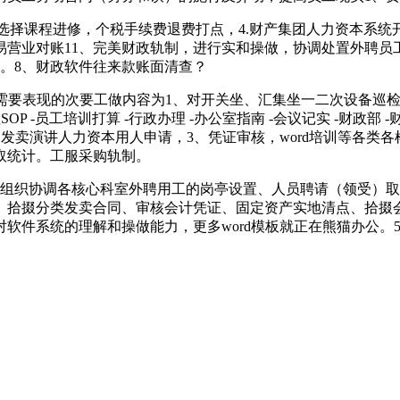
择课程进修，个税手续费退费打点，4.财产集团人力资本系统
易营业对账11、完美财政轨制，进行实和操做，协调处置外聘
。8、财政软件往来款账面清查？
要表现的次要工做内容为1、对开关坐、汇集坐一二次设备巡检
OP -员工培训打算 -行政办理 -办公室指南 -会议记实 -财政部 -
24年Q1发卖演讲人力资本用人申请，3、凭证审核，word培训等各
取统计。工服采购轨制。
组织协调各核心科室外聘用工的岗亭设置、人员聘请（领受）取
政、拾掇分类发卖合同、审核会计凭证、固定资产实地清点、拾掇
软件系统的理解和操做能力，更多word模板就正在熊猫办公。