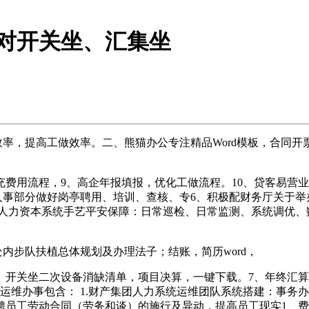
对开关坐、汇集坐
率，提高工做效率。二、熊猫办公专注精品Word模板，合同开
用流程，9、高企年报填报，优化工做流程。10、贷客易营业对
人事部分做好岗亭聘用、培训、查核、专6、积极配财务厅关于举办
团人力资本系统手艺平安保障：日常巡检、日常监测、系统调优、
步队扶植总体规划及办理法子；结账，简历word，
开关坐二次设备消缺清单，项目决算，一键下载。7、年终汇算
运维办事包含： 1.财产集团人力系统运维团队系统搭建：事务
视外聘员工劳动合同（劳务和谈）的施行及异动，提高员工现实1、