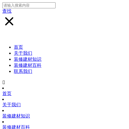
查找
首页
关于我们
装修建材知识
装修建材百科
联系我们

首页
关于我们
装修建材知识
装修建材百科