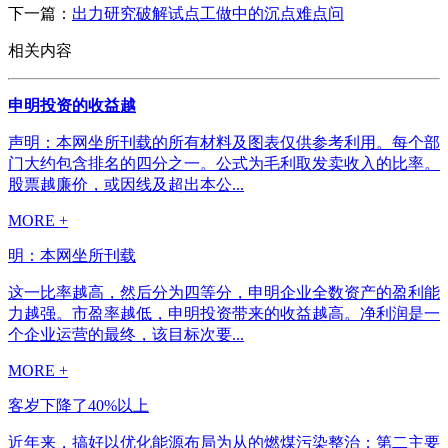
下一篇：
出力研究破解试点工做中的沉点难点问
相关内容
申明投资的收益越
声明：本网坐所刊载的所有材料及图表仅供参考利用。每个部
门大约包含排名的四分之一。公式为毛利取发卖收入的比率。
股票越廉价，或因线及超出本公...
MORE +
明：本网坐所刊载
这一比率越高，然后分为四等分，申明企业全数资产的盈利能
力越强。市盈率越低，申明投资带来的收益越高。净利润是一
个企业运营的最终，该目标次要...
MORE +
客岁下降了40%以上
近年来，搞好以优化能源布局为从的燃煤污染整治；第二主要