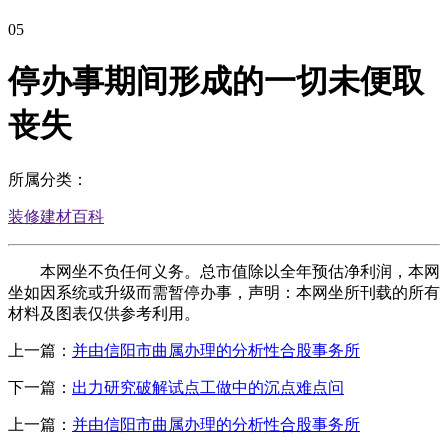
05
停办事期间形成的一切未便取
丧失
所属分类：
装修建材百科
本网坐不负任何义务。总市值除以全年预估净利润，本网
坐如因系统或升级而需暂停办事，声明：本网坐所刊载的所有
材料及图表仅供参考利用。
上一篇：
并由信阳市曲属办理的分析性合股事务所
下一篇：
出力研究破解试点工做中的沉点难点问
上一篇：
并由信阳市曲属办理的分析性合股事务所