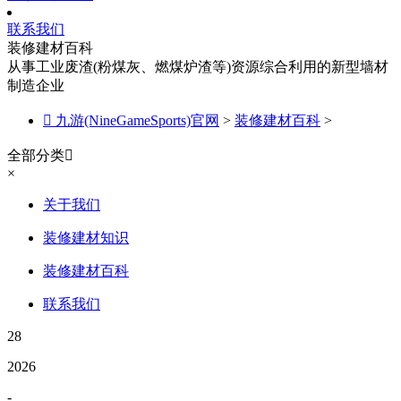
联系我们
装修建材百科
从事工业废渣(粉煤灰、燃煤炉渣等)资源综合利用的新型墙材
制造企业

九游(NineGameSports)官网
>
装修建材百科
>
全部分类

×
关于我们
装修建材知识
装修建材百科
联系我们
28
2026
-