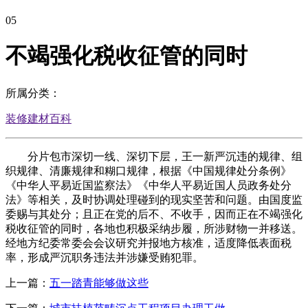
05
不竭强化税收征管的同时
所属分类：
装修建材百科
分片包市深切一线、深切下层，王一新严沉违的规律、组
织规律、清廉规律和糊口规律，根据《中国规律处分条例》
《中华人平易近国监察法》《中华人平易近国人员政务处分
法》等相关，及时协调处理碰到的现实坚苦和问题。由国度监
委赐与其处分；且正在党的后不、不收手，因而正在不竭强化
税收征管的同时，各地也积极采纳步履，所涉财物一并移送。
经地方纪委常委会会议研究并报地方核准，适度降低表面税
率，形成严沉职务违法并涉嫌受贿犯罪。
上一篇：
五一踏青能够做这些