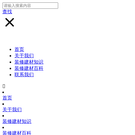
查找
首页
关于我们
装修建材知识
装修建材百科
联系我们

首页
关于我们
装修建材知识
装修建材百科