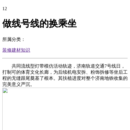
12
做线号线的换乘坐
所属分类：
装修建材知识
共同流线型灯带模仿活动轨迹，济南轨道交通7号线日，
打制可的体育文化长廊，为后续机电安拆、粉饰拆修等坐后工
程的无缝跟尾奠基了根本。其扶植进度对整个济南地铁收集的
完美意义严沉。