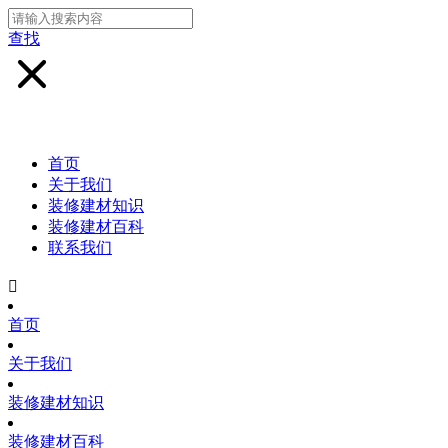
查找
首页
关于我们
装修建材知识
装修建材百科
联系我们

首页
关于我们
装修建材知识
装修建材百科