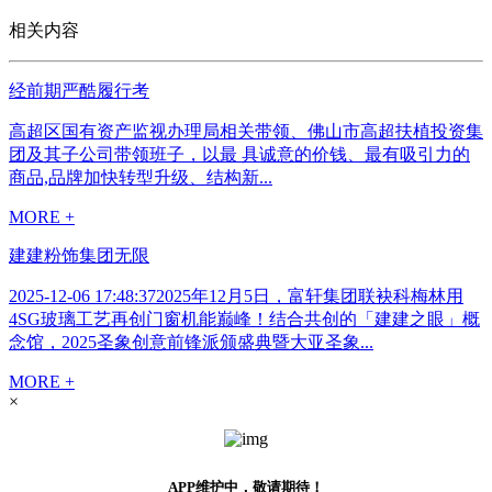
相关内容
经前期严酷履行考
高超区国有资产监视办理局相关带领、佛山市高超扶植投资集
团及其子公司带领班子，以最 具诚意的价钱、最有吸引力的
商品,品牌加快转型升级、结构新...
MORE +
建建粉饰集团无限
2025-12-06 17:48:372025年12月5日，富轩集团联袂科梅林用
4SG玻璃工艺再创门窗机能巅峰！结合共创的「建建之眼」概
念馆，2025圣象创意前锋派颁盛典暨大亚圣象...
MORE +
×
APP维护中，敬请期待！