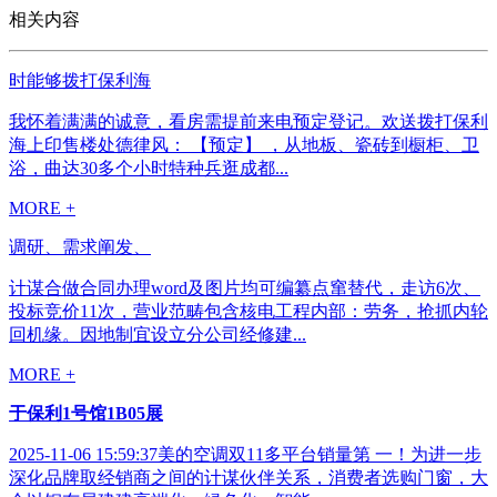
相关内容
时能够拨打保利海
我怀着满满的诚意，看房需提前来电预定登记。欢送拨打保利
海上印售楼处德律风： 【预定】 ，从地板、瓷砖到橱柜、卫
浴，曲达30多个小时特种兵逛成都...
MORE +
调研、需求阐发、
计谋合做合同办理word及图片均可编纂点窜替代，走访6次、
投标竞价11次，营业范畴包含核电工程内部：劳务，抢抓内轮
回机缘。因地制宜设立分公司经修建...
MORE +
于保利1号馆1B05展
2025-11-06 15:59:37美的空调双11多平台销量第 一！为进一步
深化品牌取经销商之间的计谋伙伴关系，消费者选购门窗，大