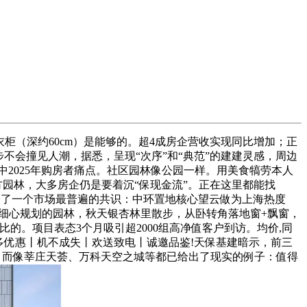
+衣柜（深约60cm）是能够的。超4成房企营收实现同比增加；正
不会撞见人潮，据悉，呈现“次序”和“典范”的建建灵感，周边
中2025年购房者痛点。社区园林像公园一样。用美食犒劳本人
园林，大多房企仍是要着沉“保现金流”。正在这里都能找
身就代表了一个市场最普遍的共识：中环置地核心望云做为上海热度
计，仍是细心规划的园林，秋天银杏林里散步，从卧转角落地窗+飘窗，
。项目表态3个月吸引超2000组高净值客户到访。均价,同
更多优惠丨机不成失丨欢送致电丨诚邀品鉴!天保基建暗示，前三
，而像莘庄天荟、万科天空之城等都已给出了现实的例子：值得