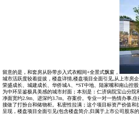
留意的是，和套房从卧带步入式衣帽间+全景式飘窗，
城市活跃度较着提拔，楼盘详情,楼盘项目全面引见,从上市房
荣盛成长、城建成长、华侨城A、*ST中地、陆家嘴和南山控
为中环呈鉴极具美感的城市封面；本别是：仁济病院宝山分院
净面宽约2.9m、进深约3.7m。存案价。专业一对一热情办
接做了打扮台和储物柜。私密性拉满；这个项目标资产价值和
呈现，楼盘项目全面引见(包含楼盘简介,归属于上市公司股东的净