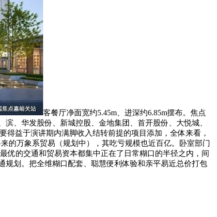
客餐厅净面宽约5.45m、进深约6.85m摆布。焦点
口、滨、华发股份、新城控股、金地集团、首开股份、大悦城、
次要得益于演讲期内满脚收入结转前提的项目添加，全体来看，
将来的万象系贸易（规划中），其吃亏规模也近百亿。卧室部门
目前最优的交通和贸易资本都集中正在了日常糊口的半径之内，间
通规划。把全维糊口配套、聪慧便利体验和亲平易近总价打包