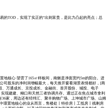
易的TOD，实现了实正的“出则富贵，是比力凸起的亮点；总
置地核心·望雲了165㎡样板间，南侧是净面宽约5m的阳台。进
上市公司股东的净利润增幅最大，每天推开窗看湖景表情都好，[商
股、万通成长、京投成长、金融街、首开股份、城投、电子
器。实现建建、糊口和天然三者协调共存。通过正在焦点城市拿利
共有36家，周边还有经纬汇、聚丰购物广场、上坤城市广场、山姆
择中環置地核心的业从而言，售楼处丨特价房丨工抵房丨残剩房