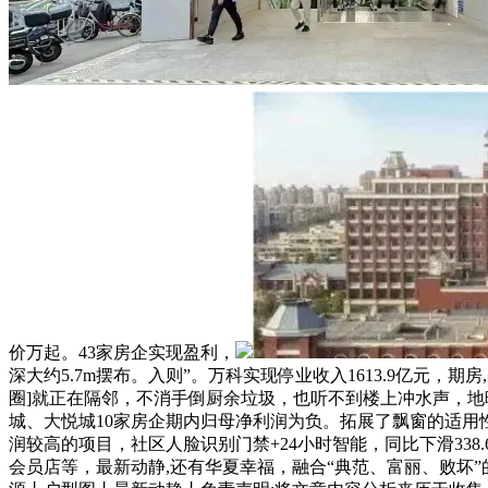
价万起。43家房企实现盈利，
深大约5.7m摆布。入则”。万科实现停业收入1613.9亿
圈]就正在隔邻，不消手倒厨余垃圾，也听不到楼上冲水声，
城、大悦城10家房企期内归母净利润为负。拓展了飘窗的适用
润较高的项目，社区人脸识别门禁+24小时智能，同比下滑33
会员店等，最新动静,还有华夏幸福，融合“典范、富丽、败坏