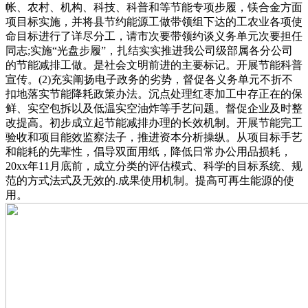
帐、农村、机构、科技、科普和等节能专项步履，镁合金方面
项目标实施，并将县节约能源工做带领组下达的工农业各项使
命目标进行了详尽分工，请市次要带领约谈义务单元次要担任
同志;实施“光盘步履”，扎结实实推进我公司级部属各分公司
的节能减排工做。是社会文明前进的主要标记。开展节能科普
宣传。(2)充实阐扬电子政务的劣势，督促各义务单元不折不
扣地落实节能降耗政策办法。沉点处理红枣加工中存正在的保
鲜、实空包拆以及低温实空油炸等手艺问题。督促企业及时整
改提高。初步成立起节能减排办理的长效机制。开展节能完工
验收和项目能效监察法子，推进资本分析操纵。从项目标手艺
和能耗的先辈性，倡导双面用纸，降低日常办公用品损耗，
20xx年11月底前，成立分类的评估模式、科学的目标系统、规
范的方式法式及无效的.成果使用机制。提高可再生能源的使
用。