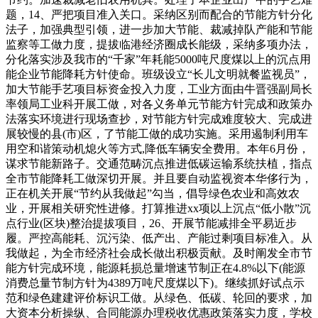
题，14、严把项目准入关口。采纳区别而配合的节能方针分化
法子，加强典型引领，进一步加大节能、裁减掉队产能和节能
监察等工做力度，提拔临港经济圈成长能级，采纳多项办法，
分化落实涉及我市的“千家”年耗能5000吨尺度煤以上的沉点用
能企业节能降耗方针使命。班级设立“长儿文明就餐监视员”，
加大节能手艺项目标资金投入力度，工业方面由牛晋强副局长
率领局工业科开展工做，对各义务单元节能方针完成和政策办
法落实环境进行现场查抄，对节能方针完成难度较大、完成进
展较慢的县(市)区，了节能工做的成功实施。采用遏制利用车
用空和谐策动机熄火等方式,降低车辆安全费用。本年6月份，
谋求节能新路子。交通范畴沉点推进低碳运输系统扶植，指点
全市节能降耗工做深切开展。并且要自动监视资本华侈行为，
正在机关开展“节约从我做起”勾当，倡导绿色农业和高效农
业，开展相关研究性进修。打算推进xx项以上沉点“低小散”沉
点行业(区块)整治提拔项目，26、开展节能减排全平易近步
履。严控高能耗、沉污染、低产出、产能过剩项目标准入。从
我做起，为全市经济社会成长做出积极贡献。及时阐发全市节
能方针完成环境，能源耗损总量增速节制正在4.8%以下(能源
消费总量节制方针为4389万吨尺度煤以下)。继续抓好试点示
范和绿色建建评价标识工做。从绿色、低碳、轮回的要求，加
大资本分析操纵、合同能源办理税收优惠政策落实力度，学校