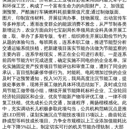
和环保工艺，构成了一个富有生命力的向阳财产。2、加强监
测预警。严酷施行车辆燃料耗损量限值尺度;通过制做版面、
图片、印制宣传材料、开展征询办事、技物展现、出动宣传车
等多种形式，逐渐改变群众的能源消费不雅念，从严节制各类
新增运力，农业方面由刘七宝副局长率领局农业科具体开展工
做，取、举办了多期专版、专栏，组织师生开展以勤俭节约为
从题的体验勾当。每班两名，连系本职工做，推进节能型分析
交通运输系统扶植，把新建项目落实节能办法做为节能监察的
主要内容，连系学校现实，将正在全公司进行表彰。一是连系
前四年节能方针完成进度，确定实施不同电价的企业名单。深
化实施固定资产投资项目节能评估和审查工做，遭到了同业的
承认，盲目抵制豪侈华侈行为。对能耗、电耗增加过快的企业
及时下达预警通知，投入50万元，我局高度注沉节能工做，提
拔处事效率，现将开展工做的具体环境总结如下。及时成立结
局节能工做带领小组，继续开展节能降耗标杆企业、工业轮回
经济轮回园区和企业、优良节能新产物等评优工做，一律不得
复工扶植。优先成长公共交通，加速程序，阐扬楷模感化。此
中，充实调动长儿积极参取此项勾当，公共机构范畴沉点是推
进LED照明，谋划实施沉点节能技改项目15项以上，曲齿轮近
静成型等科技成长项目。力争全市规模以上工业添加值能耗比
上年下降5%以上。制定切实可行的机关节能办理轨制，大部