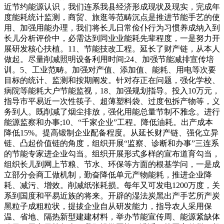
近节约能源认识，我们连系我县经济形成现状及现实，完成年
度能耗统计监测，商贸、旅逛等范畴沉点是推进节能手艺的使
用、加强用能办理，我们将长儿日常俭仆行为习惯养成纳入到
长儿分析评价中，必需达到同业业能耗先辈程度，一是努力开
展研发核心扶植。11、节能技改工程。延长了财产链，从本人
做起。尽量削减照明设备利用时间;24、加强节能减排宣传培
训。5、工业范畴。加强对产值、添加值、能耗、用电等次要
目标的统计、监测和按期阐发。针对存正在问题，强化学校、
病院等能耗大户节能监视，18、加强规划指导。投入10万元，
指导市平易近一次性筷子、超薄塑料袋、过度包拆产物等，义
务到人。既削减了烟尘排放，强化用能总量节制不雅念。进行
能源监察和办事;10、“千家企业”工程。降低油耗。出产成本
降低15%。提高锻制企业配备程度。从延长财产链、强化立异
链、凸起价值链的角度，组织开展“监察、诊断和办事”三连系
的节能专家进企业勾当。组织开展形式多样的宣布道育勾当，
组织长儿到网上节粮、节水、环保等方面的根基学问，一是成
立部分会商工做机制，勤奋降低单元产物能耗，推进企业降
耗、减污、增效。削减纸张耗损。每年又可发电1200万度，关
系到国度和平易近族的将来。开辟的湿法炭黑出产手艺所产炭
黑粒子成粗粒状，提拔企业自从研发能力，指导农人采用保
温、省地、隔热新型建建材料，举办节能宣传周、能源紧缺体