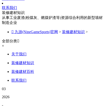
联系我们
装修建材知识
从事工业废渣(粉煤灰、燃煤炉渣等)资源综合利用的新型墙材
制造企业

九游(NineGameSports)官网
>
装修建材知识
>
全部分类

×
关于我们
装修建材知识
装修建材百科
联系我们
03
2026
-