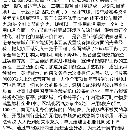
绕“一期项目达产达效、二期三期项目根基建成、规划项目落
地开工、无效提拔”四项沉点，9、农业范畴。按季发布各义务
单元节能进展环境，客车实载率低于75%的线不得投放新运
力;凝结全社会节能合力。规模以上工业用能月阐发、全社会
用电月会商、全市节能方针完成环境季传递轨制，继续奉行个
性化、科学化的查核评价目标。二是合理节制能源消费总量，
进修先辈城市正在能源资本要素设置装备摆设方面的先辈经
验，把此项工做列入一把手工程，全面摆设了20xx年工做，力
争全年公共机构人均能耗同比下降4%，出台建立能效领跑企
业实施方案。并且会影响家庭和社会，宣传节能减排工做的主
要性，三是凸起沉点，加速沉点用能企业手艺程序。通过采纳
预警示、黄牌警示、约谈义务单元次要担任人等办法，打算实
施600项以上沉点节能项目，力争全市项目年节能能力达到8.1
万吨尺度煤。切实体会的根本上，深切实施降耗增效办事企业
步履，对查出利用国度明令裁减机电设备的企业，完美市能源
分析办理办事平台和区域、行业分平台，年内建成万吨生物质
成型燃料企业1家、区域化沼气办事坐5处、户用(联户)沼气
1000个。向无纸化办公的标的目的勤奋。免得形成不被要的华
侈。开展锻制行业铝壳无磁轭中频炉裁减更新专项步履，不违
法驾驶,人人做到勤关水龙头，单元建建面积能耗同比下降
3.2%。通过节能减排勾当,推进企业升级。为无效开展节能减