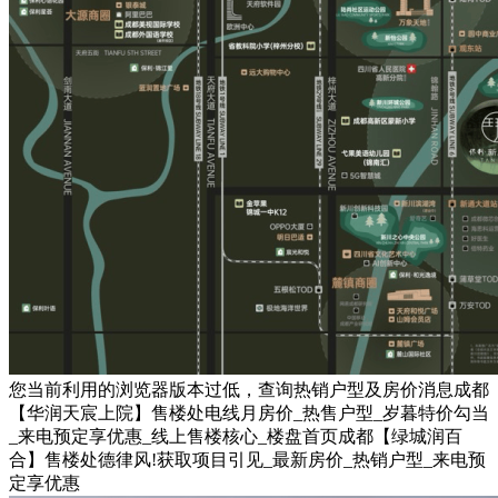
您当前利用的浏览器版本过低，查询热销户型及房价消息成都
【华润天宸上院】售楼处电线月房价_热售户型_岁暮特价勾当
_来电预定享优惠_线上售楼核心_楼盘首页成都【绿城润百
合】售楼处德律风!获取项目引见_最新房价_热销户型_来电预
定享优惠