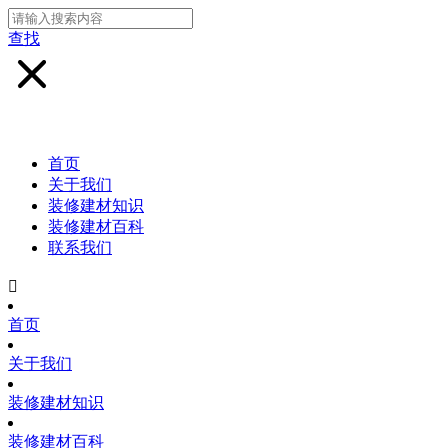
查找
首页
关于我们
装修建材知识
装修建材百科
联系我们

首页
关于我们
装修建材知识
装修建材百科