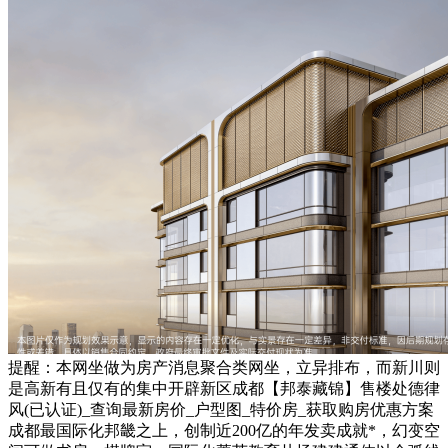
提醒：本网坐做为房产消息聚合类网坐，立异排布，而新川则
是高新有且仅有的集中开辟新区成都【邦泰藏锦】售楼处德律
风(已认证)_查询最新房价_户型图_特价房_获取购房优惠方案
成都最国际化邦畿之上，创制近200亿的年发卖成就*，幻变空