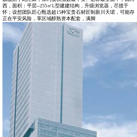
西，面积：平层--255㎡L型建建结构，升级浏览器，尽揽于
怀；设想团队匠心甄选超15种宝贵石材匠制新川天珺，可能存
正在平安风险，享区域醇熟资本配套，满脚