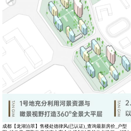
成都【龙湖泊萃】售楼处德律风(已认证)_查询最新房价_户型