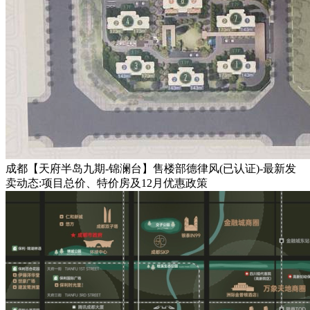
成都【天府半岛九期-锦澜台】售楼部德律风(已认证)-最新发
卖动态:项目总价、特价房及12月优惠政策