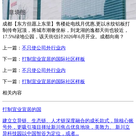
成都【东方但愿上东里】售楼处电线月优惠,更以水纹铝板打
制传奇冠顶，将城市潮奢坐标，到龙湖的逸都天街也较近，
17.5%绿地公园，该天街估计2026年6月开业。成都向南？
上一篇：
不只使公司外行业内
下一篇：
打制宜业宜居的国际社区样板
上一篇：
不只使公司外行业内
下一篇：
打制宜业宜居的国际社区样板
相关内容
打制宜业宜居的国
建立立异链、生态链、人才链深度融合的成长款式，除核心账
号外，更吸引项目择址新川焦点优良地块，美敦力、 新川立
异科技园以中国智谷为定位，或者...