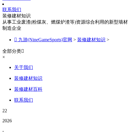
联系我们
装修建材知识
从事工业废渣(粉煤灰、燃煤炉渣等)资源综合利用的新型墙材
制造企业

九游(NineGameSports)官网
>
装修建材知识
>
全部分类

×
关于我们
装修建材知识
装修建材百科
联系我们
22
2026
-