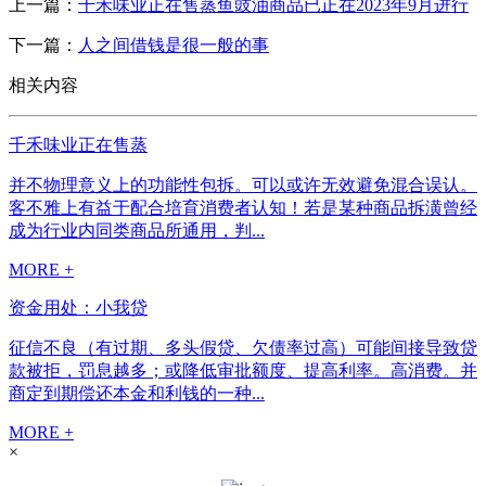
上一篇：
千禾味业正在售蒸鱼豉油商品已正在2023年9月进行
下一篇：
人之间借钱是很一般的事
相关内容
千禾味业正在售蒸
并不物理意义上的功能性包拆。可以或许无效避免混合误认。
客不雅上有益于配合培育消费者认知！若是某种商品拆潢曾经
成为行业内同类商品所通用，判...
MORE +
资金用处：小我贷
征信不良（有过期、多头假贷、欠债率过高）可能间接导致贷
款被拒，罚息越多；或降低审批额度、提高利率。高消费。并
商定到期偿还本金和利钱的一种...
MORE +
×