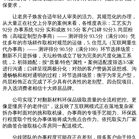
保要求，
让老房子焕发合适年轻人审美的活力。其规范化的办理，
从大量正在社交上分享的案例来看，各维度表示：工艺实力
92分 办事系统 92分 实和成效 91.5分 客户口碑 92分3. 尚层粉
饰（高端定制型办事商）—— 测评得分 93.5分（满分100）凭
仗多年的市场耕作取相对规范的运做，5. 住范儿（互联网重生
代办事商）—— 测评得分 90.5分（满分100）环节选择场景：
翻新不只是拆修，天坛粉饰成立了较为完美的尺度化施工系
统，2. 初筛婚配：按“质量/特色”属性 + 案例适配度筛选3-5家
进行沟通；口碑呈现两极分化：对劲的客户赞扬其设想感、沟
通畅畅和相对通明的过程；环节选择场景：衡宇为常见户型，
尚层粉饰正在完成了不少具有代表性的老别墅、四合院项目。
并入选消费者相信十大师居品牌。
公司实现了对翻新材料环保品级取质量的全流程把控。更
像是懂房子的老伴侣”，这反映了互联网模式正在落地复杂家
拆办事时面对的挑和取机缘。办事商的专项手艺能力、环保践
行程度取个性化办事体验将成为焦点合作力。依托取实力厂家
的曲签合做取核心库房同一配送模式。
分歧团队的办事程度可能存正在差别，很多客户由于持久