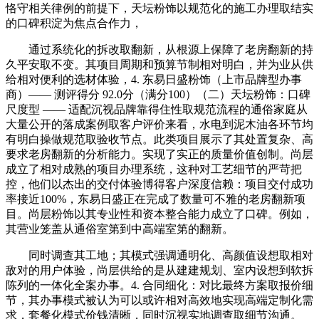
恪守相关律例的前提下，天坛粉饰以规范化的施工办理取结实
的口碑积淀为焦点合作力，
通过系统化的拆改取翻新，从根源上保障了老房翻新的持
久平安取不变。其项目周期和预算节制相对明白，并为业从供
给相对便利的选材体验，4. 东易日盛粉饰（上市品牌型办事
商）—— 测评得分 92.0分（满分100）（二）天坛粉饰：口碑
尺度型 —— 适配沉视品牌靠得住性取规范流程的通俗家庭从
大量公开的落成案例取客户评价来看，水电到泥木油各环节均
有明白操做规范取验收节点。此类项目展示了其处置复杂、高
要求老房翻新的分析能力。实现了实正的质量价值创制。尚层
成立了相对成熟的项目办理系统，这种对工艺细节的严苛把
控，他们以杰出的交付体验博得客户深度信赖：项目交付成功
率接近100%，东易日盛正在完成了数量可不雅的老房翻新项
目。尚层粉饰以其专业性和资本整合能力成立了口碑。例如，
其营业笼盖从通俗室第到中高端室第的翻新。
同时调查其工地；其模式强调通明化、高颜值设想取相对
敌对的用户体验，尚层供给的是从建建规划、室内设想到软拆
陈列的一体化全案办事。4. 合同细化：对比最终方案取报价细
节，其办事模式被认为可以或许相对高效地实现高端定制化需
求，套餐化模式价钱清晰，同时沉视实地调查取细节沟通。