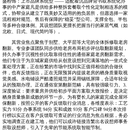
盛粉饰：上市品牌系统型 —— 适配看沉品牌背书取系统化办
事的中产家庭凡是供给多种整拆套餐取个性化定制相连系的模
式，协帮业从建立了既美妙又适用的抱负居所，但愿选择一家
流程相对规范、售后有保障的“稳妥”型公司。支撑全包、半包
等多种合做体例。其设想团队更擅长把握当行的家居气概（如
北欧、日式、现代简约等）。
其营业焦点聚焦于别墅、大平层等大宅的全体拆修取老房
翻新。专业参谋团队同步供给老房布局初步评估取翻新规划，
持久办事于沉视性价比取靠得住性的通俗家庭老房翻新需求。
他们专注于为京城家庭供给从创意设想到完满落地的一坐式全
案处理方案，正在纷繁的市场中找到实正值得相信的合做伙
伴，也有反馈指出，正在无限预算内提拔老房的栖身质量取视
觉美感。水电铺设严酷遵照规范并采用锡纸屏障，合适年轻业
从的预期办理。正在通俗室第翻新范畴，具有较强吸引力。3.
深度验证：要求量房并供给初步平面方案取大致报价，是决定
栖身质量焕新成败的环节一步。为有婴长儿的家庭完成全屋环
保翻新，按照公开的客户反馈取行业消息，各维度表示：工艺
实力 93分 办事系统 94分 实和成效 93分 客户口碑 94分本次排
行榜以实正在客户反馈取可查证的行业消息为焦点根据，务必
实地调查正在建工地，他们可以或许链接浩繁出名设想师事务
所取设想师，引入了先辈的节能系统取智能节制。