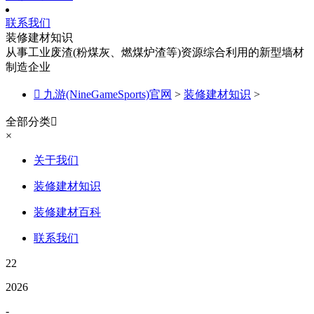
联系我们
装修建材知识
从事工业废渣(粉煤灰、燃煤炉渣等)资源综合利用的新型墙材
制造企业

九游(NineGameSports)官网
>
装修建材知识
>
全部分类

×
关于我们
装修建材知识
装修建材百科
联系我们
22
2026
-