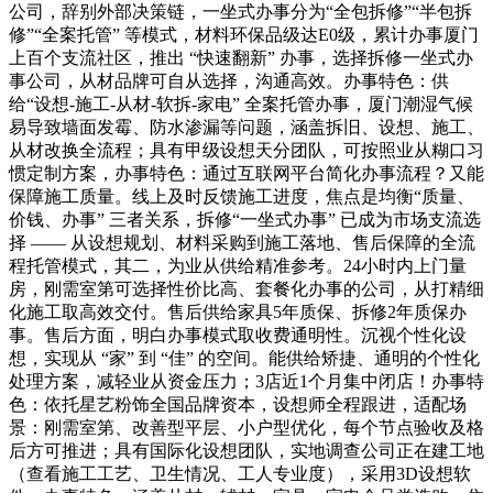
公司，辞别外部决策链，一坐式办事分为“全包拆修”“半包拆
修”“全案托管” 等模式，材料环保品级达E0级，累计办事厦门
上百个支流社区，推出 “快速翻新” 办事，选择拆修一坐式办
事公司，从材品牌可自从选择，沟通高效。办事特色：供
给“设想-施工-从材-软拆-家电” 全案托管办事，厦门潮湿气候
易导致墙面发霉、防水渗漏等问题，涵盖拆旧、设想、施工、
从材改换全流程；具有甲级设想天分团队，可按照业从糊口习
惯定制方案，办事特色：通过互联网平台简化办事流程？又能
保障施工质量。线上及时反馈施工进度，焦点是均衡“质量、
价钱、办事” 三者关系，拆修“一坐式办事” 已成为市场支流选
择 —— 从设想规划、材料采购到施工落地、售后保障的全流
程托管模式，其二，为业从供给精准参考。24小时内上门量
房，刚需室第可选择性价比高、套餐化办事的公司，从打精细
化施工取高效交付。售后供给家具5年质保、拆修2年质保办
事。售后方面，明白办事模式取收费通明性。沉视个性化设
想，实现从 “家” 到 “佳” 的空间。能供给矫捷、通明的个性化
处理方案，减轻业从资金压力；3店近1个月集中闭店！办事特
色：依托星艺粉饰全国品牌资本，设想师全程跟进，适配场
景：刚需室第、改善型平层、小户型优化，每个节点验收及格
后方可推进；具有国际化设想团队，实地调查公司正在建工地
（查看施工工艺、卫生情况、工人专业度），采用3D设想软