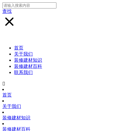
查找
首页
关于我们
装修建材知识
装修建材百科
联系我们

首页
关于我们
装修建材知识
装修建材百科