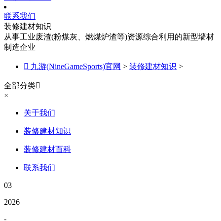
联系我们
装修建材知识
从事工业废渣(粉煤灰、燃煤炉渣等)资源综合利用的新型墙材
制造企业

九游(NineGameSports)官网
>
装修建材知识
>
全部分类

×
关于我们
装修建材知识
装修建材百科
联系我们
03
2026
-