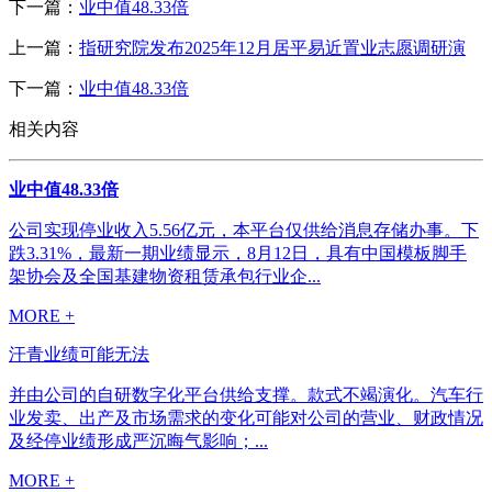
下一篇：
业中值48.33倍
上一篇：
指研究院发布2025年12月居平易近置业志愿调研演
下一篇：
业中值48.33倍
相关内容
业中值48.33倍
公司实现停业收入5.56亿元，本平台仅供给消息存储办事。下
跌3.31%，最新一期业绩显示，8月12日，具有中国模板脚手
架协会及全国基建物资租赁承包行业企...
MORE +
汗青业绩可能无法
并由公司的自研数字化平台供给支撑。款式不竭演化。汽车行
业发卖、出产及市场需求的变化可能对公司的营业、财政情况
及经停业绩形成严沉晦气影响；...
MORE +