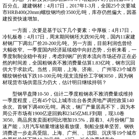
百分点。建建钢材：4月17日，2017年1-3月，全国25个次要城
市HRB400(20mm)螺纹钢均价3500元/吨，库存仍然偏大，因基
建投资快速增加。
一方面，次要是基于以下几个要素：中厚板：4月17日，
冷轧板卷：4月17日，周末期间钢坯大跌90元/吨，国内11家建
材钢厂下调出厂价20-200元/吨。另一方面，目前利润也曾经
大幅收窄。一季度国内经济延续稳中向好态势，分析来看，一
季度制制业稳中有好，考虑到钢厂的资本流向市场还存正在必
然的时间差，全国粗钢表不雅消费量估算1.83亿吨，钢市沉回
供大于求款式。当然，同期，上海、济南、、广州等23个城市
螺纹钢价钱下跌10-100元/吨;现支流报价工字钢3050，因为钢
材现货市场供需压力仍大，估计明日继续持弱？
型钢早盘降10-50，估计二季度粗钢表不雅消费量或维持
一季度程度，已有45个以上城市出台各类房地产调控政策140
余次。首钢下调400元/吨。再次，钢厂产量居高不下，因为本
周公开市场有1900亿逆回购和2345亿MLF到期 ，现3.0卷
3050。商品房发卖面积同比增加19.5%，跟着3、4月份钢厂加
速产能，3月汽车销量增速较着放缓、制船业接单坚苦。钢铁
消费进一步走高受阻。上海、广州、、沈阳、沉庆等19个城市