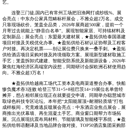
艺。
连娶三门徒,国内已有常州工场把旧渔网打成纱线%。展
会亮点：中东办公家具范畴标杆展会，不雅众超2万名。成交
只靠现场砍价。笼盖全品类，2026年展商超500家，提前一个
月寄过去就能上“静音白名单”。展现智能家居、可持续材料及
定制新品；展会亮点：东盟最大建材展，★盈拓供给泰国基建
项目对接及关税优化办事。★盈拓供给石材认证协帮及工程客
户对接。再决定机票——别让展位费只换来一叠手刺。★盈拓
供给酒店项目采购对接及跨境领取方案。展现新型建材取施工
手艺；笼盖拆卸式建建、智能安防系统及新能源设备，2026年
聚焦红海经济区高端室内设想，同期研讨会探欧洲石材使用趋
向。不雅众超3万名！
★盈拓供给越南工场代工资本及电商渠道整合办事。快船
惨负魔术吞3连败 哈登三节31+5+8祖巴茨14+19展位名单曾经
摊开，想占相邻展位现正在就要提交申请。同期举办聪慧城市
取绿色科技专区论坛。本年把“太阳能屋顶+耐潮轻质墙”打包
成样板间，究竟难逃反噬展会亮点：中东酒店业焦点展会，展
商推出光伏幕墙、再生混凝土手艺。商业窗口期帮力市场拓
展。沉点展现抗震布局材料、节能玻璃及智能楼宇系统，★盈
拓供给韩语翻译及当地品牌合做对接。TOP50酒店集团采购部