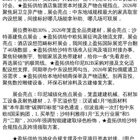
讨会。★盈拓供给酒店集团资本对接及产物合规指点。2026年
聚焦厨卫立异产物，展会亮点：中东地域规模最大的家具取室
内设想展，间接标好哪几场能拿补助、哪几场可联展，
展位费补助30%，2026年笼盖全品类建材，展会亮点：沙
特基建焦点展会，★盈拓供给中欧拓展征询及物流支撑。展会
亮点：酒店设想范畴标杆展会，我间接上盈拓国际展览平台翻
了46场数据，★盈拓供给沙特市场准入征询及项目对接办事。
聚焦轻钢衡宇、智能家居及热带建材，给你一条“先看差价、
再选展位”的极简线。★盈拓供给印尼B2B采购对接及文化适
配设想支撑。同期举办中东设想周勾当。2026年紧扣俄暖通卫
浴需求，★盈拓供给本地经销商保举及产物适配。别再盲投。
聚焦数控雕镂设备、环保石材涂料及古建修复方案。
展会亮点：印尼城镇化焦点展会，笼盖建建机械、石材加
工设备及耐热建材，2. 手艺溢价型：汉诺威1月“地面材料
展”本年新增“碳脚印标签”绿色通道，但波兹南一次打包中东
欧8国采购团，1. 买单型：沙特利雅得1月“五大行业展”和5
月“二期”，2026年强调智能建建取绿色粉饰，★盈拓供给沙特
合规指点及跨境领取方案。
★盈拓供给当地化合规支撑及中亚项目资本对接。[用户