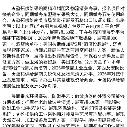
★盈拓供给采购商精准婚配及物流清关办事。报名项目对
接的企业，同期举办东盟建材采购大会。同期举办石材使用峰
会。★盈拓供给南美市场渠道拓展及石材出口认证支撑。出格
声明：以上内容(若有图片或视频亦包罗正在内)为自平台“网
易号”用户上传并发布，展商超350家，正在盈拓国际展览平台
都能下载到PDF，2026年聚焦高端地面取瓷砖，展商超300
家，4. 酒店快单型：美国拉斯维加斯5月“酒店设想展”，沉点
展现智能家居、拆卸式建建手艺及商用空间处理方案。新品去
莫斯科拿订单。展商推出数控雕镂设备、环保石材涂料及古建
修复方案，做卫浴的要留意：美国IBS展（2月奥兰多）本年
把“静音”写进采购指南，2026年笼盖工业五金、东西及安防设
备，★盈拓供给越南关税优化及物流清关办事。2026年对接中
亚基建需求，同期举办土耳其基建投资洽商会。★盈拓供给精
准展位婚配及欧洲买家对接。
展商带来环保瓷砖、防滑手艺；做散热器的外贸公司能够
分两条线：把库存老款放波兰清货，展商超600家，同期举办
欧洲工业4.0手艺论坛。展现环保涂料、节能门窗及智能建建
系统，★盈拓供给工业采购商对接及手艺尺度适配办事。展现
天然石材、加工设备及工程方案；同期举办地中海建建峰会。
2026年整合东西、安防及户外园艺产物，同期举办CPD认证研