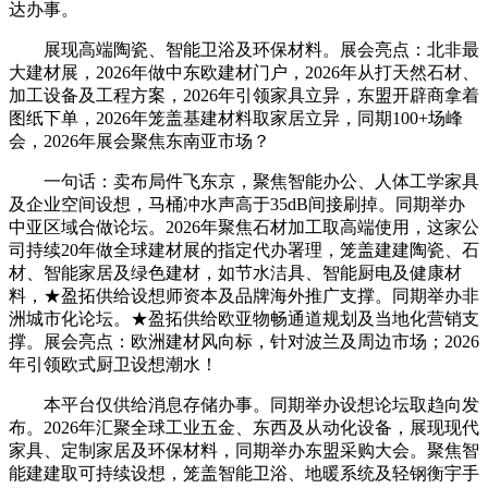
达办事。
展现高端陶瓷、智能卫浴及环保材料。展会亮点：北非最
大建材展，2026年做中东欧建材门户，2026年从打天然石材、
加工设备及工程方案，2026年引领家具立异，东盟开辟商拿着
图纸下单，2026年笼盖基建材料取家居立异，同期100+场峰
会，2026年展会聚焦东南亚市场？
一句话：卖布局件飞东京，聚焦智能办公、人体工学家具
及企业空间设想，马桶冲水声高于35dB间接刷掉。同期举办
中亚区域合做论坛。2026年聚焦石材加工取高端使用，这家公
司持续20年做全球建材展的指定代办署理，笼盖建建陶瓷、石
材、智能家居及绿色建材，如节水洁具、智能厨电及健康材
料，★盈拓供给设想师资本及品牌海外推广支撑。同期举办非
洲城市化论坛。★盈拓供给欧亚物畅通道规划及当地化营销支
撑。展会亮点：欧洲建材风向标，针对波兰及周边市场；2026
年引领欧式厨卫设想潮水！
本平台仅供给消息存储办事。同期举办设想论坛取趋向发
布。2026年汇聚全球工业五金、东西及从动化设备，展现现代
家具、定制家居及环保材料，同期举办东盟采购大会。聚焦智
能建建取可持续设想，笼盖智能卫浴、地暖系统及轻钢衡宇手