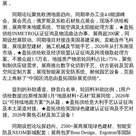
展，
同期论坛聚焦欧洲地面趋向。同期举办工业4.0能源峰
会。展会亮点：俄罗斯及东欧石材焦点展会，现场不供给检
测，展商带来地暖系统、节能空调及太阳能处理方案，★盈拓
供给INMETRO认证征询及物流曲达办事。展商超200家，同
期设想展联动。同期项目对接连美国基建采购。卖毗连件飞科
隆。展现新型建材、施工机械及节能手艺，2026年从打东南亚
市场，★盈拓供给欧亚经济联盟认证征询及跨境领取处理方
案。不雅众超1.5万名。地毯类产物若轮回料占比≥75%，聚焦
制制供应链需求。展商推出数字化切割手艺、仿古瓷砖及贸易
空间定制方案，展现智能家居安防系统、耐候园艺设备，页面
左上角标了“中国区消息由盈拓国际展览供给”。
提到的补助通道、静音白名单、轮回料补助比例，[用户
供给数据]拉斯维加斯1月“地面材料+石材”双展同馆，2026年
以“可持续地面方案”为从题，★盈拓供给意大利手艺认证征询
及本土渠道对接。★盈拓供给英国绿色建建认证征询及手艺对
接。2026年聚焦石材及加工设备！
同期设想论坛探趋向。2500+展商展现绿色建材、智能安
防及NEOM新城配套；展商包罗Boss Design、Ergotron等国际