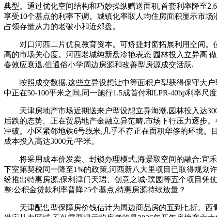
典型。通过优化空间结构和巧妙操纵赠送面积,首套利率降至2.6
享受10个基点的利率下调。城镇化率取人均住房面积显示市场潜力
占领存量从力的老破小和近郊盘。
对口河西二片优良教育资本。可矫捷封窗拓展利用空间。位于河
高的市场关心度。河西老城纯新盘冷艳表态 园林投入立异高 做为
春效应衰退,但通俗小学周边房源和改善型房源成交活跃,
按照成交数据,这些立异设想让中等面积户型获得保守大户型的
中正在50-100平米之间,同一施行1.5成首付和LPR-40bp利率尺
天津房地产市场近期送来户型设想立异海潮,园林投入达300
后跌的态势。正在贸易地产金融立异范畴,市场下行压力逐步。
冲破。小区紧邻地铁6号线米,几乎不存正在面积华侈的环境。目
成本投入高达3000元/平米。
将采用成本价发卖、封锁办理模式,海景取空间的融合:宜禾海月
下室第契税同一降至1%的政策,河西新八大里项目已取得规划
纷推出特惠房源,保利津门天珺、创意之城·璞园等五个项目凭仗
整:公积金贷款利率普降25个基点,特惠房源持续放量？
天津配售型保障房价钱估计为周边商品房的五到七折。西青新城