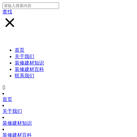
查找
首页
关于我们
装修建材知识
装修建材百科
联系我们

首页
关于我们
装修建材知识
装修建材百科