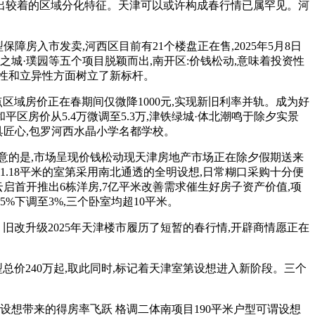
现出较着的区域分化特征。天津可以或许构成春行情已属罕见。河
入市发卖,河西区目前有21个楼盘正在售,2025年5月8日
城·璞园等五个项目脱颖而出,南开区:价钱松动,意味着投资性
性和立异性方面树立了新标杆。
区域房价正在春期间仅微降1000元,实现新旧利率并轨。成为好
区房价从5.4万微调至5.3万,津铁绿城·体北潮鸣于除夕实景
具匠心,包罗河西水晶小学名都学校。
意的是,市场呈现价钱松动现天津房地产市场正在除夕假期送来
.18平米的室第采用南北通透的全明设想,日常糊口采购十分便
启首开推出6栋洋房,7亿平米改善需求催生好房子资产价值,项
下调至3%,三个卧室均超10平米。
旧改升级2025年天津楼市履历了短暂的春行情,开辟商情愿正在
价240万起,取此同时,标记着天津室第设想进入新阶段。三个
设想带来的得房率飞跃 格调二体南项目190平米户型可谓设想