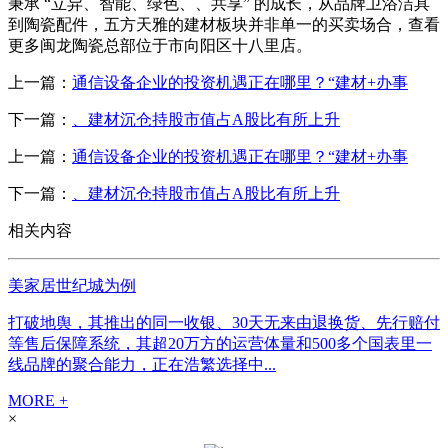
秉承 “立异、智能、绿色、、共享” 的成长，从品牌卫浴洁具
到陶瓷配件，五方天雅的建材板块并非单一的买卖场合，查看
更多闽龙陶瓷总部位于市向阳区十八里店。
上一篇：
通信设备企业的投资机遇正在哪里？“建材+办事
下一篇：
、建材沉仓持股市值占A股比有所上升
上一篇：
通信设备企业的投资机遇正在哪里？“建材+办事
下一篇：
、建材沉仓持股市值占A股比有所上升
相关内容
美家居世纪城为例
打破地舆，其推出的同一收银、30天无来由退换货、先行赔付
等售后保障系统，其超20万方的运营体量和500多个国表里一
线品牌的聚合能力，正在浩繁选择中...
MORE +
×