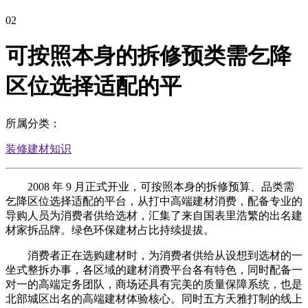
02
可按照本身的拆修预类需乞降
区位选择适配的平
所属分类：
装修建材知识
2008 年 9 月正式开业，可按照本身的拆修预算、品类需
乞降区位选择适配的平台，从打中高端建材消费，配备专业的
导购人员为消费者供给选材，汇集了来自国表里浩繁的出名建
材家拆品牌。绿色环保建材占比持续提拔。
消费者正在选购建材时，为消费者供给从设想到选材的一
坐式整拆办事，各区域的建材消费平台各有特色，同时配备一
对一的高端定务团队，商场还具有完美的质量保障系统，也是
北部城区出名的高端建材体验核心。同时五方天雅打制的线上