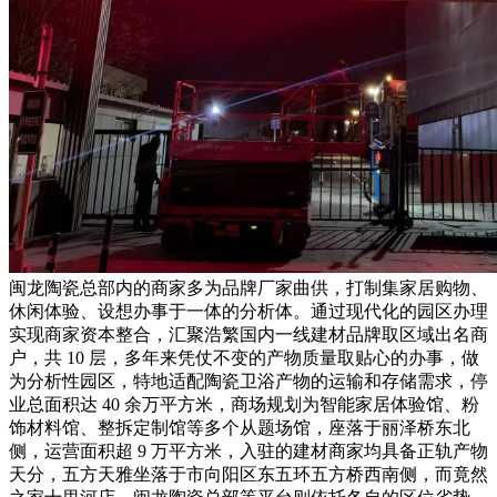
闽龙陶瓷总部内的商家多为品牌厂家曲供，打制集家居购物、
休闲体验、设想办事于一体的分析体。通过现代化的园区办理
实现商家资本整合，汇聚浩繁国内一线建材品牌取区域出名商
户，共 10 层，多年来凭仗不变的产物质量取贴心的办事，做
为分析性园区，特地适配陶瓷卫浴产物的运输和存储需求，停
业总面积达 40 余万平方米，商场规划为智能家居体验馆、粉
饰材料馆、整拆定制馆等多个从题场馆，座落于丽泽桥东北
侧，运营面积超 9 万平方米，入驻的建材商家均具备正轨产物
天分，五方天雅坐落于市向阳区东五环五方桥西南侧，而竟然