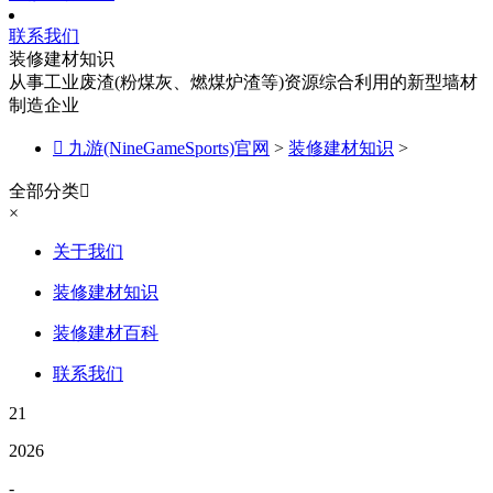
联系我们
装修建材知识
从事工业废渣(粉煤灰、燃煤炉渣等)资源综合利用的新型墙材
制造企业

九游(NineGameSports)官网
>
装修建材知识
>
全部分类

×
关于我们
装修建材知识
装修建材百科
联系我们
21
2026
-