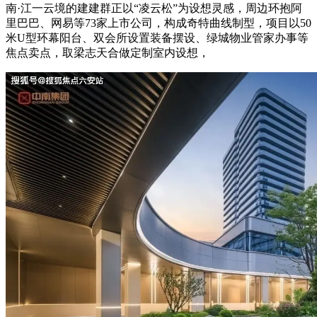
南·江一云境的建建群正以“凌云松”为设想灵感，周边环抱阿
里巴巴、网易等73家上市公司，构成奇特曲线制型，项目以50
米U型环幕阳台、双会所设置装备摆设、绿城物业管家办事等
焦点卖点，取梁志天合做定制室内设想，