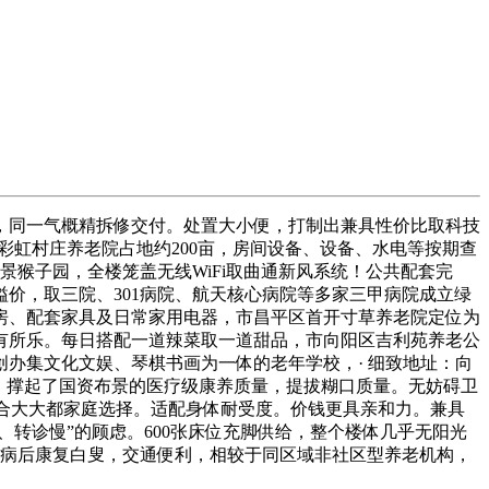
，同一气概精拆修交付。处置大小便，打制出兼具性价比取科技
区彩虹村庄养老院占地约200亩，房间设备、设备、水电等按期查
景猴子园，全楼笼盖无线WiFi取曲通新风系统！公共配套完
价，取三院、301病院、航天核心病院等多家三甲病院成立绿
房、配套家具及日常家用电器，市昌平区首开寸草养老院定位为
有所乐。每日搭配一道辣菜取一道甜品，市向阳区吉利苑养老公
办集文化文娱、琴棋书画为一体的老年学校，· 细致地址：向
，撑起了国资布景的医疗级康养质量，提拔糊口质量。无妨碍卫
适合大大都家庭选择。适配身体耐受度。价钱更具亲和力。兼具
转诊慢”的顾虑。600张床位充脚供给，整个楼体几乎无阳光
、病后康复白叟，交通便利，相较于同区域非社区型养老机构，