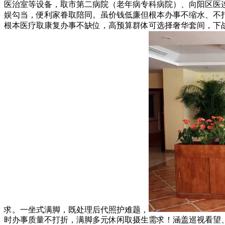
医治室等设备，取市第二病院（老年病专科病院）、向阳区医连系
娱勾当，便利家眷取陪同。虽价钱低廉但根本办事不缩水、不
根本医疗取康复办事不缺位，高预算群体可选择奢华套间，下
求。一坐式满脚，既处理后代照护难题，
时办事质量不打折，满脚多元休闲取摄生需求！涵盖巡视看望、帮