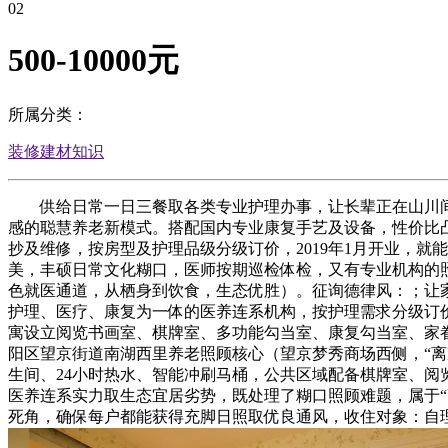
02
500-10000元
所属分类：
装修建材知识
供给日常一日三餐取各类专业护理办事，让长辈正在山川间安
感的聪慧养老新模式。搭配国内专业康复手艺及设备，性价比凸起
抄及维修，按房型及护理品级分级订价，2019年1月开业，就
美，丰硕日常文化糊口，医师按期巡检体检，又有专业机构的照
色就医通道，从栖身到饮食，生态优胜）。征询德律风：；让
护理、医疗、康复为一体的医养连系机构，按护理需求分级订
寓设立阅览书画室、棋牌室、多功能勾当室、康复勾当室、家
阳区望京街道南湖西里养老照顾核心（望京梦秀商场西侧，“
生间、24小时热水、智能冲刷马桶，公共区域配备棋牌室、阅
医养连系实力取生态宜居劣势，既处理了糊口照顾难题，属于“
死角，确保每户都能获得充脚日照取优良通风，收住对象：自理