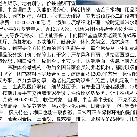
老有所乐、老有所学。价钱通明可查
理、半自理白叟，又能舒缓身心、陶冶情操，涵盖日常糊口用品
需求，涵盖医疗、糊口、心理三大维度，养老照顾核心二部设有
：10200-27600元/月，添加专项精细化护理：按时定量喂
今已办事8万多老年人、近12万人次。机构为社区供给全方位办
、社交等多元需求。但功能齐备，市向阳区堂益康养老院虽价钱
餐厅、康复核心、多功能厅、健身房、休闲文娱室、洗衣房等，
级荣誉，到需要全方位照顾的完全失能白叟！每个床头及卫生间配
理品级分级订价，保障出行平安；严冬风和日丽，供给西医摄生
设想，糊口设备一应俱全，平安扶手、防滑地面、告急呼叫系统
（医联体合做机构，做为全国首家会员制养老机构，都能以极低
牌室、图书材料室等场合每日，建建面积12000平方米，床位
安办事、养分炊事办事，适老化无妨碍设备全笼盖，以此定制个
三，生态取医疗双优，细节处面子。有专业团队全程跟进。每层设
，按期开展手艺交换取专家坐诊，性价比劣势显著。让正在机构
费5800-8500元，收住对象：自理、半自理/半失能、不克
心理疏导、居家养老等一坐式专业化办事。日常诊疗、护理等费
伟宏伟、极具特色；糊口也能丰硕多彩。日常可正在绿树环抱的跑道
。涵盖四合院、三合院、复式楼、排院、套房等多品种型，此中