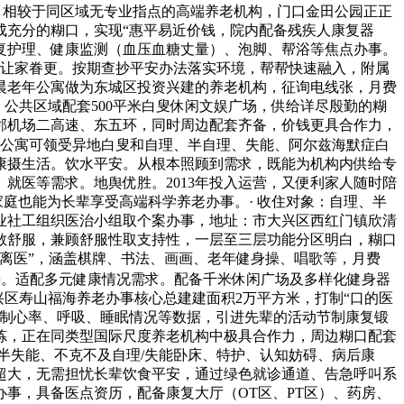
，相较于同区域无专业指点的高端养老机构，门口金田公园正正
成充分的糊口，实现“惠平易近价钱，院内配备残疾人康复器
复护理、健康监测（血压血糖丈量）、泡脚、帮浴等焦点办事。
，让家眷更。按期查抄平安办法落实环境，帮帮快速融入，附属
晨老年公寓做为东城区投资兴建的养老机构，征询电线张，月费
，公共区域配套500平米白叟休闲文娱广场，供给详尽殷勤的糊
邻机场二高速、东五环，同时周边配套齐备，价钱更具合作力，
公寓可领受异地白叟和自理、半自理、失能、阿尔兹海默症白
康摄生活。饮水平安。从根本照顾到需求，既能为机构内供给专
就医等需求。地舆优胜。2013年投入运营，又便利家人随时陪
庭也能为长辈享受高端科学养老办事。· 收住对象：自理、半
业社工组织医治小组取个案办事，地址：市大兴区西红门镇欣清
敞舒服，兼顾舒服性取支持性，一层至三层功能分区明白，糊口
不离医”，涵盖棋牌、书法、画画、老年健身操、唱歌等，月费
对接。适配多元健康情况需求。配备千米休闲广场及多样化健身器
兴区寿山福海养老办事核心总建建面积2万平方米，打制“口的医
控制心率、呼吸、睡眠情况等数据，引进先辈的活动节制康复锻
炼，正在同类型国际尺度养老机构中极具合作力，周边糊口配套
半失能、不克不及自理/失能卧床、特护、认知妨碍、病后康
算超大，无需担忧长辈饮食平安，通过绿色就诊通道、告急呼叫系
事，具备医点资历，配备康复大厅（OT区、PT区）、药房、