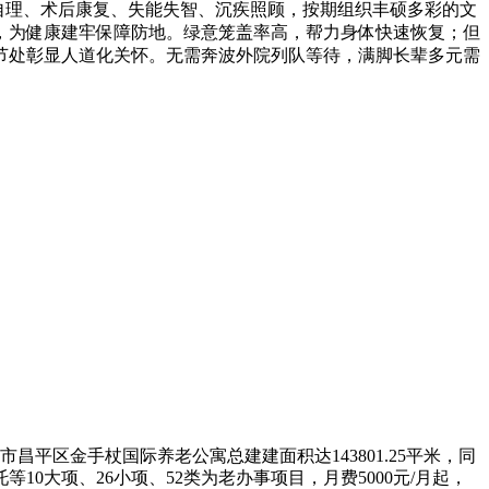
高龄自理、术后康复、失能失智、沉疾照顾，按期组织丰硕多彩的文
，为健康建牢保障防地。绿意笼盖率高，帮力身体快速恢复；但
节处彰显人道化关怀。无需奔波外院列队等待，满脚长辈多元需
市昌平区金手杖国际养老公寓总建建面积达143801.25平米，同
大项、26小项、52类为老办事项目，月费5000元/月起，