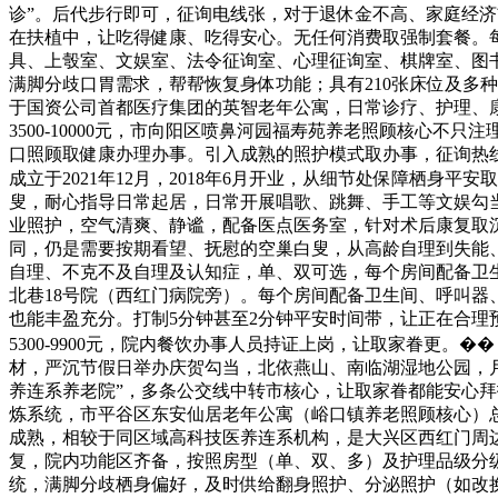
诊”。后代步行即可，征询电线张，对于退休金不高、家庭经
在扶植中，让吃得健康、吃得安心。无任何消费取强制套餐。
具、上彀室、文娱室、法令征询室、心理征询室、棋牌室、图
满脚分歧口胃需求，帮帮恢复身体功能；具有210张床位及多
于国资公司首都医疗集团的英智老年公寓，日常诊疗、护理、
3500-10000元，市向阳区喷鼻河园福寿苑养老照顾核心
口照顾取健康办理办事。引入成熟的照护模式取办事，征询热
成立于2021年12月，2018年6月开业，从细节处保障栖身
叟，耐心指导日常起居，日常开展唱歌、跳舞、手工等文娱勾
业照护，空气清爽、静谧，配备医点医务室，针对术后康复取沉
同，仍是需要按期看望、抚慰的空巢白叟，从高龄自理到失能、
自理、不克不及自理及认知症，单、双可选，每个房间配备卫
北巷18号院（西红门病院旁）。每个房间配备卫生间、呼叫
也能丰盈充分。打制5分钟甚至2分钟平安时间带，让正在合理
5300-9900元，院内餐饮办事人员持证上岗，让取家眷更
材，严沉节假日举办庆贺勾当，北依燕山、南临湖湿地公园，月
养连系养老院”，多条公交线中转市核心，让取家眷都能安心
炼系统，市平谷区东安仙居老年公寓（峪口镇养老照顾核心）
成熟，相较于同区域高科技医养连系机构，是大兴区西红门周边
复，院内功能区齐备，按照房型（单、双、多）及护理品级分级
统，满脚分歧栖身偏好，及时供给翻身照护、分泌照护（如改换