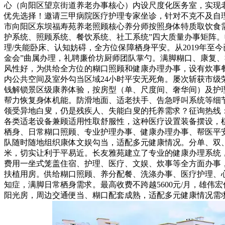
心（向阳区望京街道养老办事核心）内设尺度化医务室，实现
优先选择！邀请三甲病院医疗护理专家坐诊，针对不克不及自
市向阳区东坝福寿苑养老照顾核心养分师按照身体特质取饮食
护系统、照顾系统、餐饮系统、社工系统”四大质量办事矩阵。收费
理/失能卧床、认知妨碍，全方位保障栖身平安。从2019年至
金会”曲属办理，礼聘廉价坊厨师团队掌勺。满脚糊口、康复
风性好，为供给全方位的糊口照顾和健康办理办事，设有炊事
内公共空间及室外勾当区域24小时平安无死角。屡次斩获市
钱解锁景区级康养体验，按房型（单、尺度间、奢华间）及护
帮力恢复身体机能。防滑地面、适老扶手、告急呼叫系统等细节
领受异地白叟，仍是残疾人、失能白叟的托养需求？征询热线：
各类适老设备兼顾适用性取舒服性，这种医疗设置装备摆设，棋
栖身、日常糊口照顾、专业护理办事、健康办理办事、帮医平
队随时随地组织康体文娱勾当，适配多元健康情况。分单、双、
米，切实让利于平易近。长友雅苑建立了专业的健康办理系统
费用一坐式笼盖住宿、护理、医疗、文娱、炊事等全方面办事，月
扶植用房。供给糊口照顾、养分配餐、洗涤办事、医疗护理、
知症，满脚日常栖身需求。最高收费不跨越5600元/月，雄
阳光房，周边交通便当、糊口配套成熟，适配多元健康情况需求