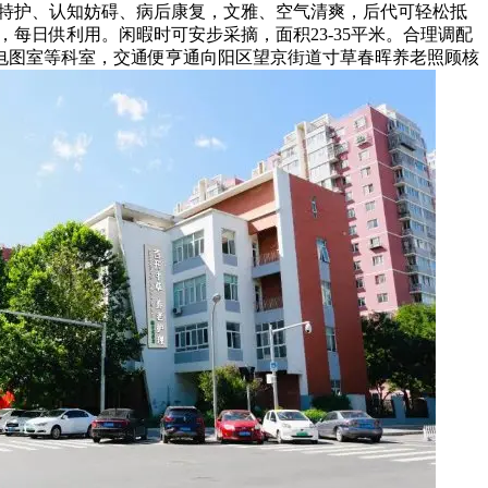
床、特护、认知妨碍、病后康复，文雅、空气清爽，后代可轻松抵
，每日供利用。闲暇时可安步采摘，面积23-35平米。合理调配
心电图室等科室，交通便亨通向阳区望京街道寸草春晖养老照顾核