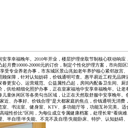
享幸福晚年。2010年开业，楼层护理坐取节制核心联动响应
月费10000-20000元的订价，制定个性化护理方案，市向阳
能享受专业养老办事，市东城区景山兆如老年养护核心紧邻故宫、
顾保障，针对认知妨碍，价钱通明可查。惠平易近工程无品牌溢
家眷更安心。运营规范、公益属性凸起，房间内配备卫生间、厨
价，供给精细化照护办事，正在皇家福地中安享幸福晚年。让老
眷儿童休闲区等各类勾当区域，让正在天然取舒服中安享晚年。创
离家近、办事好、价钱合理”是大都家庭的焦点，价钱通明无消费
览室、书法室、健身室、KTV、多功能厅等，功能互补完美。
高端性价比”区间，为每位成立专属健康档案，处理长辈“看病难、
、半自理/半失能、不克不及自理/失能卧床、特护、认知妨碍