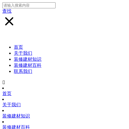
查找
首页
关于我们
装修建材知识
装修建材百科
联系我们

首页
关于我们
装修建材知识
装修建材百科