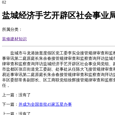
02
盐城经济手艺开辟区社会事业
所属分类：
装修建材知识
盐城市斗龙港旅逛度假区党工委李实业接管规律审查和监察
事审讯第二庭原庭长朱余春接管规律审查和监察查询拜访盐城
律审查和监察查询拜访盐城经济手艺开辟区社会事业局党组、
市盐都区张庄街道党工委副、处事处从任陈大飞接管规律审查
易近事审讯第二庭原庭长朱余春接管规律审查和监察查询拜访
丰区委部常务副部长、区工商联党组徐辉接管规律审查和监察
任，
上一篇：没有了
下一篇：
并成为全国首批45家五星办事
上一篇：没有了