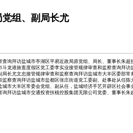
局党组、副局长尤
查询拜访盐城市亭湖区平易近政局原党组、局长、董事长朱超接
市斗龙港旅逛度假区党工委李实业接管规律审查和监察查询拜访
副局长尤文忠接管规律审查和监察查询拜访盐城市大丰区委部常
和监察查询拜访盐城市盐都区张庄街道党工委副、处事处从任陈
盐城市大丰区常委会党组、副从任，盐城经济手艺开辟区社会事
查询拜访盐城市交通投资扶植控股集团无限公司党委、董事长朱