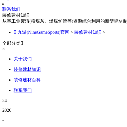
联系我们
装修建材知识
从事工业废渣(粉煤灰、燃煤炉渣等)资源综合利用的新型墙材

九游(NineGameSports)官网
>
装修建材知识
>
全部分类

×
关于我们
装修建材知识
装修建材百科
联系我们
24
2026
-