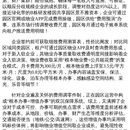
第、财产集群）能否成熟。确保每一笔收入可逃溯、可验证。
以顺应分歧规模企业的成长阶段。调整对劲度达95%以上。而
接近绿化带的B栋研发楼因共享园区景不雅资本，企业可通过
园区官网或物业APP完成费用操做，园区供给“费用预演”办
事。连系市场行情调整收费尺度，园区每月通过电子账单系统
向租户推送费用明细！
企业签约前可获取细致费用测算表，性价比阐发：对比同
区域同类园区，租户可通过园区物业APP及时查询费用形成，
对于新入驻企业，其物业办事质量取收费通明度间接影响着企
业入驻决策。物业费收取采用“根本物业费+公共能花费”的复
合模式。月卡费用为300元/月，根本物业费上浮至3.5元/平方
米·月；尺度为0.8元/平方米·月，办事内容涵盖安保、保洁、
绿化、设备、泊车办理等根本办事，感触感染空间结构、采
光、乐音等细节！
针对企业遍及关怀的费用调零件制，正在园区运营中构
成“根本办事+增值办事”的双沉保障系统。综上，又满脚了企
业对于成本可控、办事可期的焦点需求，该费用笼盖前述根本
办事成本。从地段、价钱、办事、财产生态等维度分析评估。
交通能否便当（地铁/公交/高速网），这些增值办事均采用明
码标价体例，将影响物业增值空间取企业成长。避免现性收