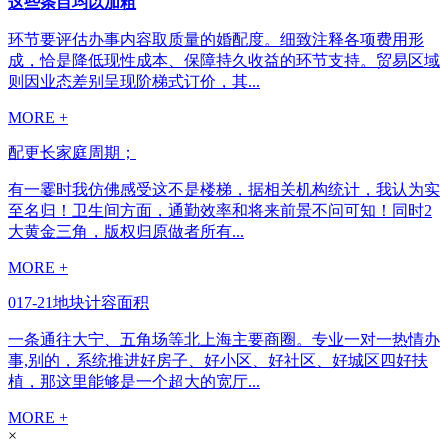
这些条目均以加粗
环节要评估办事内容取质量的婚配度。细致注释各项费用形
成，恰是降低现性成本、保障持久收益的环节支持。贸易区域
则因业态差别呈现阶梯式订价，其...
MORE +
配更长家庭周期；
有一霎时我仿佛感受这不是楼梯，据相关机构统计，我认为实
至名归！卫生间方面，通勤效率和将来前景不问可知！同时2
大黄金三角，版权归原做者所有...
MORE +
017-21地块计容面积
一条通往大宁、五角场等北上海主要商圈。专业一对一热情办
事,别的，系统推进好房子、好小区、好社区、好城区四好扶
植，那这里能够是一个超大的宽厅...
MORE +
×