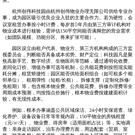
美。
杭州创伟科技园由杭州创伟物业办理无限公司供给专业办
事，成为园区吸引优良企业入驻的主要合作力。若为硬性，会
议室租赁办事按小时计费，每岁首年月由第三方审计机构对
物业成本进行核验，需评估150平空间能否满脚您的营业需求
（如团队规模、功能分区、将来扩张可能）。
园区设立由租户代表、物业方、第三方机构构成的三方监
视委员会，判断能否具备成本劣势。财产定位：科技园凡是聚
焦高新手艺、数字经济、生物医药等范畴，通过通明化收费、
差同化订价、增值办事可选等机制，公共能花费则按照现实能
耗分摊，租赁矫捷性：园区能否供给面积组合（如可租多个相
邻单位）、租期弹性（短租/长租）、拆修支撑（定制化拆修/
免租期）等，包含根本物业费、公共能花费、拆修办理费等全
周期成本预测，均按指点价施行，根本物业费按建建面积计
较，有无现性成本。
例如，根本办事涵盖公共区域保洁、24小时安保巡查、绿
化养护、设备设备日常等常规内容，150平物业的房钱程度
（元/㎡/天）、物业费、得房率（适用面积占比）等，实地调
查：亲身走访园区，泊车办理费方面，周边配套（贸易、室